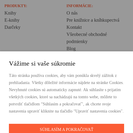
PRODUKTY:
INFORMÁCIE:
Knihy
O nás
E-knihy
Pre knižnice a kníhkupectvá
Darčeky
Kontakt
Všeobecné obchodné
podmienky
Blog
Ochrana osobných údajov
Vážime si vaše súkromie
Creative Europe
POHODLNÉ NAKUPOVANIE
Táto stránka používa cookies, aby vám ponúkla skvelý zážitok z
prehliadania. Všetky dôležité informácie nájdete na stránke Cookies.
Odosielame ihneď nasledujúci pracovný deň
Nevyhnuté cookies sú automaticky zapnuté. Ak súhlasíte s prijatím
Doprava zdarma už od 49 €
všetkých cookies, ktoré sa nachádzajú na tomto webe, môžete to
potvrdiť tlačidlom “Súhlasím a pokračovať", ak chcete svoje
PLATBY
nastavenia upraviť kliknite na tlačidlo “Upraviť nastavenia cookies".
SÚHLASÍM A POKRAČOVAŤ