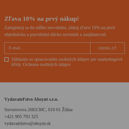
Zľava 10% na prvý nákup!
Zaregistruj sa do nášho newslettra, získaj zľavu 10% na prvú
objednávku a pravidelnú dávku noviniek a zaujímavostí.
ODOSLAŤ
Súhlasím so spracovaním osobných údajov pre marketingové
účely.
Ochrana osobných údajov
Vydavateľstvo Absynt s.r.o.
Suvorovova 2683/30C, 010 01 Žilina
+421 905 793 325
vydavatelstvo@absynt.sk