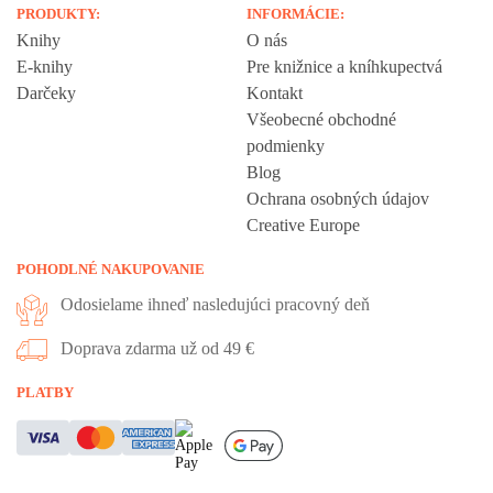
PRODUKTY:
INFORMÁCIE:
Knihy
O nás
E-knihy
Pre knižnice a kníhkupectvá
Darčeky
Kontakt
Všeobecné obchodné
podmienky
Blog
Ochrana osobných údajov
Creative Europe
POHODLNÉ NAKUPOVANIE
Odosielame ihneď nasledujúci pracovný deň
Doprava zdarma už od 49 €
Vážime si vaše súkromie
PLATBY
Táto stránka používa cookies, aby vám ponúkla skvelý zážitok z
prehliadania. Všetky dôležité informácie nájdete na stránke Cookies.
Nevyhnuté cookies sú automaticky zapnuté. Ak súhlasíte s prijatím