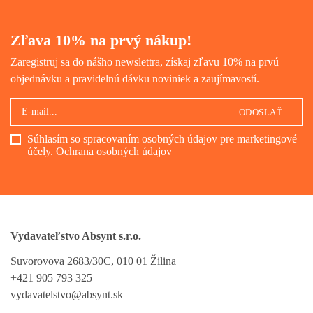
Zľava 10% na prvý nákup!
Zaregistruj sa do nášho newslettra, získaj zľavu 10% na prvú
objednávku a pravidelnú dávku noviniek a zaujímavostí.
ODOSLAŤ
Súhlasím so spracovaním osobných údajov pre marketingové
účely.
Ochrana osobných údajov
Vydavateľstvo Absynt s.r.o.
Suvorovova 2683/30C, 010 01 Žilina
+421 905 793 325
vydavatelstvo@absynt.sk