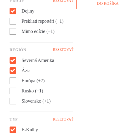
EDÍCIE
RESETOVAŤ
ich meno súvisí so smrťou
DO KOŠÍKA
takmer pol milióna ľudí?
Dejiny
Odpoveď ponúka Patrick
Radden Keefe vo svojej
Prekliati reportéri (+1)
fenomenálnej knihe Impériu
bolesti.
Mimo edície (+1)
REGIÓN
RESETOVAŤ
Severná Amerika
Ázia
Európa (+7)
Rusko (+1)
Slovensko (+1)
TYP
RESETOVAŤ
E-Knihy