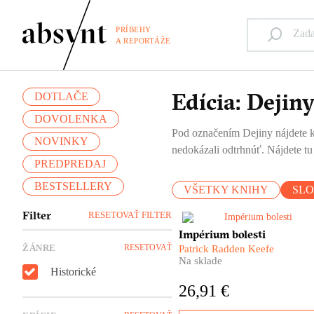
PRÍBEHY
A REPORTÁŽE
Edícia: Dejin
DOTLAČE
DOVOLENKA
Pod označením Dejiny nájdete kn
NOVINKY
nedokázali odtrhnúť. Nájdete t
PREDPREDAJ
BESTSELLERY
VŠETKY KNIHY
SL
Filter
RESETOVAŤ FILTER
​Rozdali stovky miliónov
Impérium bolesti
dolárov a po celé desaťročia 
ŽÁNRE
RESETOVAŤ
Patrick Radden Keefe
ich meno spájalo s filantropio
Na sklade
Hovorili o nich ako o
Historické
Mediciovcoch súčasnosti. Kt
26,91 €
sú vlastne Sacklerovci? Kde
prišli k svojmu imaniu? A ako