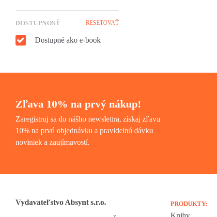
DOSTUPNOSŤ
RESETOVAŤ
Dostupné ako e-book
Zľava 10% na prvý nákup!
Zaregistruj sa do nášho newslettra, získaj zľavu
10% na prvú objednávku a pravidelnú dávku
noviniek a zaujímavostí.
Vydavateľstvo Absynt s.r.o.
PRODUKTY:
Knihy