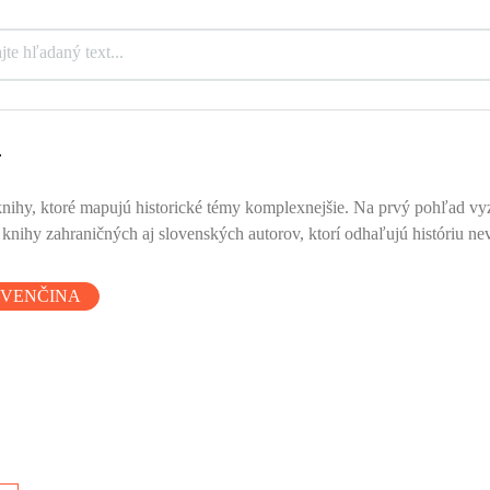
y
ihy, ktoré mapujú historické témy komplexnejšie. Na prvý pohľad vyze
u knihy zahraničných aj slovenských autorov, ktorí odhaľujú históriu
OVENČINA
sa
u.
o