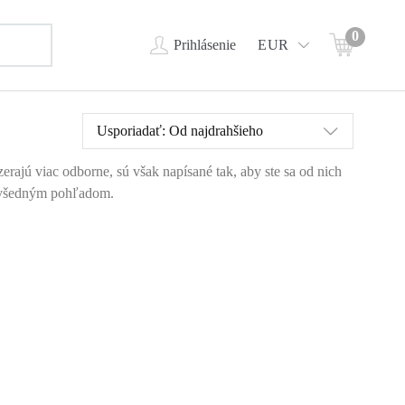
0
Prihlásenie
EUR
Usporiadať:
Od najdrahšieho
rajú viac odborne, sú však napísané tak, aby ste sa od nich
 nevšedným pohľadom.