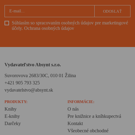
ODOSLAŤ
Súhlasím so spracovaním osobných údajov pre marketingové
účely.
Ochrana osobných údajov
Vydavateľstvo Absynt s.r.o.
Suvorovova 2683/30C, 010 01 Žilina
+421 905 793 325
vydavatelstvo@absynt.sk
PRODUKTY:
INFORMÁCIE:
Knihy
O nás
E-knihy
Pre knižnice a kníhkupectvá
Darčeky
Kontakt
Všeobecné obchodné