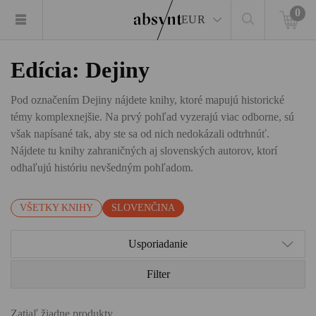
0
EUR
Edícia: Dejiny
Pod označením Dejiny nájdete knihy, ktoré mapujú historické
témy komplexnejšie. Na prvý pohľad vyzerajú viac odborne, sú
však napísané tak, aby ste sa od nich nedokázali odtrhnúť.
Nájdete tu knihy zahraničných aj slovenských autorov, ktorí
odhaľujú históriu nevšedným pohľadom.
VŠETKY KNIHY
SLOVENČINA
Usporiadanie
Filter
Zatiaľ žiadne produkty.