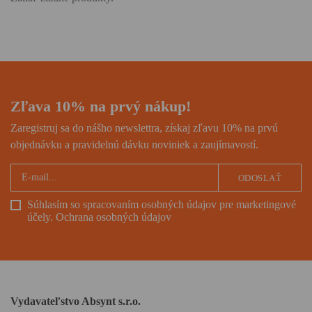
Zľava 10% na prvý nákup!
Zaregistruj sa do nášho newslettra, získaj zľavu 10% na prvú
objednávku a pravidelnú dávku noviniek a zaujímavostí.
ODOSLAŤ
Súhlasím so spracovaním osobných údajov pre marketingové
účely.
Ochrana osobných údajov
Vydavateľstvo Absynt s.r.o.