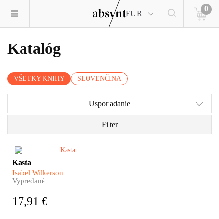
0
EUR
Katalóg
VŠETKY KNIHY
SLOVENČINA
Usporiadanie
Filter
Kasta je nálepka, ktorá hovorí,
Kasta
ako máme s človekom
Isabel Wilkerson
zaobchádzať.
Vypredané
17,91 €