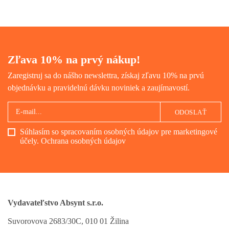
Zľava 10% na prvý nákup!
Zaregistruj sa do nášho newslettra, získaj zľavu 10% na prvú
objednávku a pravidelnú dávku noviniek a zaujímavostí.
ODOSLAŤ
Súhlasím so spracovaním osobných údajov pre marketingové
účely.
Ochrana osobných údajov
Vydavateľstvo Absynt s.r.o.
Suvorovova 2683/30C, 010 01 Žilina