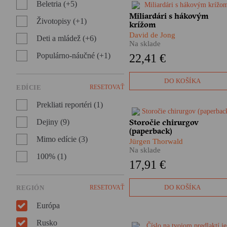
Beletria (+5)
Miliardári s hákovým
​Kúpite si letenku. Uzavriete
Životopisy (+1)
krížom
životnú poistku. Nasadnete d
auta. Uvaríte si puding. Možn
David de Jong
Deti a mládež (+6)
o tom ani neviete, no aj pri
Na sklade
takýchto bežných činnostiach
Populárno-náučné (+1)
22,41 €
môžete prísť do kontaktu so
značkou, ktorá zažila svoj
rozmach vďaka spolupráci s
DO KOŠÍKA
EDÍCIE
RESETOVAŤ
Hitlerom a podpore nacisticke
Tretej ríše.
Prekliati reportéri (1)
Storočie chirurgov
Aj chirurgia má svoje dejiny.
Dejiny (9)
(paperback)
Pestré a úchvatné. Čo
Mimo edície (3)
predchádzalo prvému ostrém
Jürgen Thorwald
zárezu skalpelom do živej
Na sklade
100% (1)
ľudskej kože? Aj o tom nám
17,91 €
rozpráva nemecký spisovateľ
Jürgen Thorwald vo svojej
fascinujúcej knihe.
DO KOŠÍKA
REGIÓN
RESETOVAŤ
Európa
Rusko