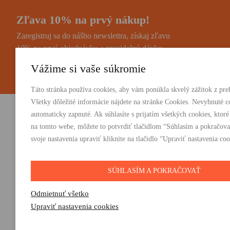
Zľava 10% na prvý nákup!
Zaregistruj sa do nášho newslettra, získaj zľavu
10% na prvú objednávku a pravidelnú dávku
noviniek a zaujímavostí.
Vážime si vaše súkromie
Táto stránka používa cookies, aby vám ponúkla skvelý zážitok z preh
Všetky dôležité informácie nájdete na stránke Cookies. Nevyhnuté c
automaticky zapnuté. Ak súhlasíte s prijatím všetkých cookies, ktoré
Vydavateľstvo Absynt s.r.o.
PRODUKTY:
na tomto webe, môžete to potvrdiť tlačidlom “Súhlasím a pokračova
Knihy
svoje nastavenia upraviť kliknite na tlačidlo “Upraviť nastavenia coo
Suvorovova 2683/30C, 010 01 Žilina
E-knihy
+421 905 793 325
Darčeky
vydavatelstvo@absynt.sk
SÚHLASÍM A POKRAČOVAŤ
Odmietnuť všetko
Upraviť nastavenia cookies