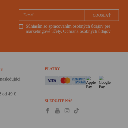
ODOSLAŤ
Súhlasím so spracovaním osobných údajov pre
marketingové účely.
Ochrana osobných údajov
PLATBY
IE
nasledujúci
 od 49 €
SLEDUJTE NÁS