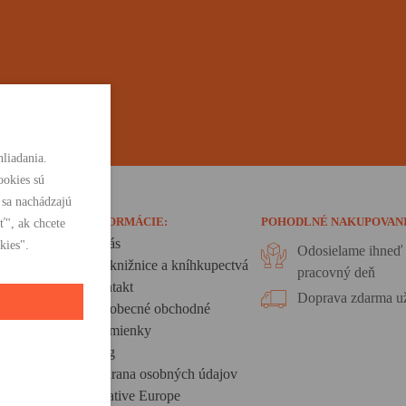
liadania.
ookies sú
 sa nachádzajú
INFORMÁCIE:
POHODLNÉ NAKUPOVAN
ť", ak chcete
O nás
kies".
Odosielame ihneď 
Pre knižnice a kníhkupectvá
pracovný deň
Kontakt
Doprava zdarma už
Všeobecné obchodné
podmienky
Blog
Ochrana osobných údajov
Creative Europe