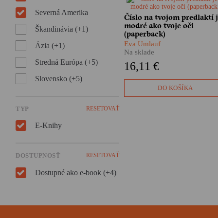
Táto kniha sa nás týka viac,
Severná Amerika
Číslo na tvojom predlaktí 
ako by sme si mohli myslieť.
modré ako tvoje oči
Dokonca viac, než pred pár
Škandinávia (+1)
(paperback)
rokmi, keď po slovensky vyšl
prvý raz. Mimoriadne
Eva Umlauf
Ázia (+1)
Na sklade
svedectvo ženy, ktorá sa
narodila v koncentračnom
Stredná Európa (+5)
16,11 €
tábore v Novákoch a prežila
Slovensko (+5)
Auschwitz už nie je iba
prejavom snahy o uchovanie
DO KOŠÍKA
pamäti. Príbeh Evy Umlauf je 
neprehliadnuteľným varovn
TYP
RESETOVAŤ
prstom.
E-Knihy
DOSTUPNOSŤ
RESETOVAŤ
Dostupné ako e-book (+4)