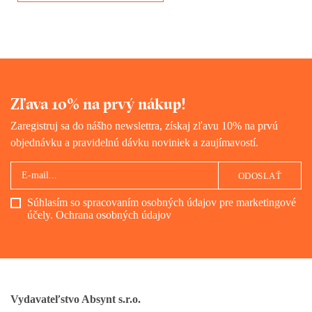
otvorené len na niekoľko
krátkych chvíľ, no ozveny
tohto veľkého príbehu zreteľne
počujeme ešte aj dnes.
Zľava 10% na prvý nákup!
Zaregistruj sa do nášho newslettra, získaj zľavu 10% na prvú
objednávku a pravidelnú dávku noviniek a zaujímavostí.
ODOSLAŤ
Súhlasím so spracovaním osobných údajov pre marketingové
účely.
Ochrana osobných údajov
Vydavateľstvo Absynt s.r.o.