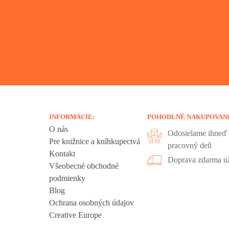
INFORMÁCIE:
POHODLNÉ NAKUPOVAN
O nás
Odosielame ihneď 
Pre knižnice a kníhkupectvá
pracovný deň
Kontakt
liadania.
Doprava zdarma už
Všeobecné obchodné
ookies sú
podmienky
 sa nachádzajú
Blog
ť", ak chcete
Ochrana osobných údajov
kies".
Creative Europe