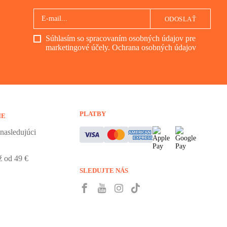
ODOSLAŤ
Súhlasím so spracovaním osobných údajov pre
marketingové účely.
Ochrana osobných údajov
PLATBY
IE
nasledujúci
 od 49 €
SLEDUJTE NÁS