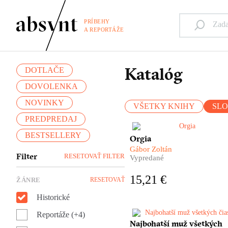
PRÍBEHY
A REPORTÁŽE
Katalóg
DOTLAČE
DOVOLENKA
NOVINKY
VŠETKY KNIHY
SL
PREDPREDAJ
BESTSELLERY
Masové deportácie. Krvavé
Orgia
jatky. Orgie. Ich vykonávateľ
Gábor Zoltán
boli takzvaní nyilašovci zo
Filter
RESETOVAŤ FILTER
Vypredané
strany Šípových krížov,
obyčajní ľudia, niečí susedia,
15,21 €
ŽÁNRE
RESETOVAŤ
priatelia a známi. ​Uprostred
tohto šialenstva stojí továrnik
Historické
Renner a jeho obrovská osob
tragédia, ktorá je chrbticou
Reportáže (+4)
románu Orgia. Gábor Zoltán
Najbohatší muž všetkých
Keď v roku 1525 zomrel, jeh
pred nami s chladným