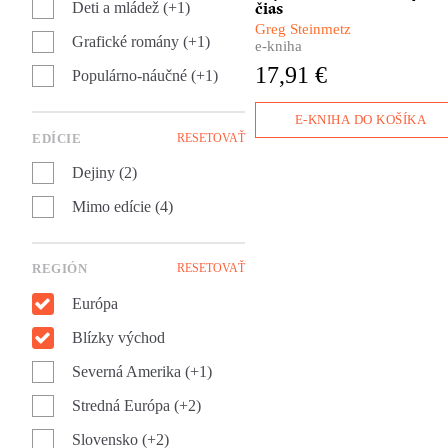
čias
majetok tvoril zhruba 2%
Deti a mládež (+1)
pozorovateľským odstupom
celoeurópskej hospodárskej
Greg Steinmetz
otvára peklo, ktoré stvorili
Grafické romány (+1)
produkcie. Viete si to vôbec
e-kniha
obyčajní ľudia vlastnými
predstaviť? Takýmto
17,91 €
rukami a hlavami.
Populárno-náučné (+1)
bohatstvom sa po ňom
nemohol pochváliť už nikto
iný. Moc Jakoba Fuggera bol
E-KNIHA DO KOŠÍKA
prakticky neobmedzená. Poča
EDÍCIE
RESETOVAŤ
života sa mu podarilo
vybudovať obrovské impériu
Dejiny (2)
vďaka ktorému prinútil pápež
aby vyškrtol úroky z pôžičiek
Mimo edície (4)
zo zoznamu hriechov a neváh
hroziť exekúciou ani
samotnému cisárovi.
REGIÓN
RESETOVAŤ
Európa
Blízky východ
Severná Amerika (+1)
Stredná Európa (+2)
Slovensko (+2)