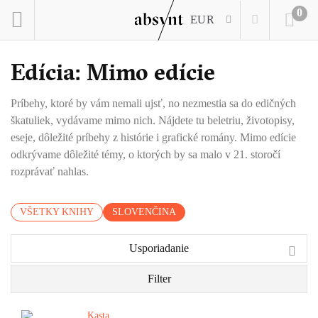
0
EUR
Edícia: Mimo edície
Príbehy, ktoré by vám nemali ujsť, no nezmestia sa do edičných
škatuliek, vydávame mimo nich. Nájdete tu beletriu, životopisy,
eseje, dôležité príbehy z histórie i grafické romány. Mimo edície
odkrývame dôležité témy, o ktorých by sa malo v 21. storočí
rozprávať nahlas.
VŠETKY KNIHY
SLOVENČINA
Usporiadanie
Filter