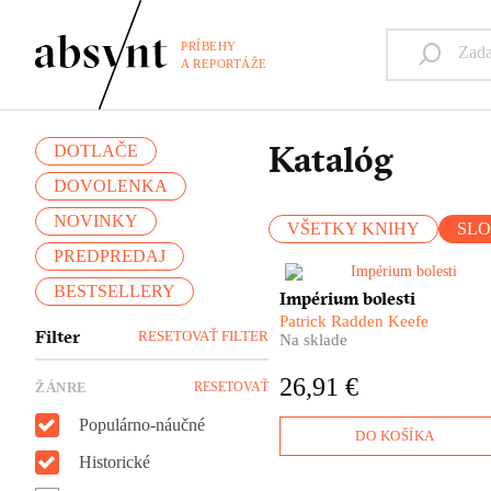
PRÍBEHY
A REPORTÁŽE
Katalóg
DOTLAČE
DOVOLENKA
NOVINKY
VŠETKY KNIHY
SL
PREDPREDAJ
BESTSELLERY
​Rozdali stovky miliónov
Impérium bolesti
dolárov a po celé desaťročia 
Patrick Radden Keefe
ich meno spájalo s filantropio
Filter
RESETOVAŤ FILTER
Na sklade
Hovorili o nich ako o
Mediciovcoch súčasnosti. Kt
26,91 €
ŽÁNRE
RESETOVAŤ
sú vlastne Sacklerovci? Kde
prišli k svojmu imaniu? A ako
Populárno-náučné
ich meno súvisí so smrťou
DO KOŠÍKA
takmer pol milióna ľudí?
Historické
Odpoveď ponúka Patrick
Radden Keefe vo svojej