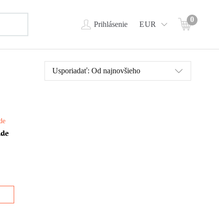
0
Prihlásenie
EUR
Usporiadať:
Od najnovšieho
a –
ade
aja.
ajú
zu.
stva