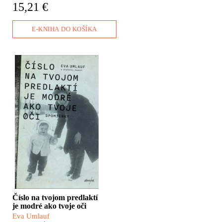
dokumentárnom románe Uzol
obyčajní ľudia vlastnými
15,21 €
skúma rany, ktoré na Nových
rukami a hlavami.
Zámkoch zanechali tony
padajúcich bômb.
E-KNIHA DO KOŠÍKA
Táto kniha sa nás týka.
Rozpráva príbeh ženy,
ktorá sa v roku 1942, päť
dní pred Vianocami,
narodila v židovskom
pracovnom tábore v
Novákoch. Eva Umlauf
patrí medzi najmladších,
ktorí majú na svojom
predlaktí vytetované
osvienčimské číslo. Po
dlhých rokoch si
uvedomila, že svedkovia
miznú, a ak svoj príbeh
nevyrozpráva, navždy sa
Číslo na tvojom predlaktí
stratí.
je modré ako tvoje oči
Eva Umlauf