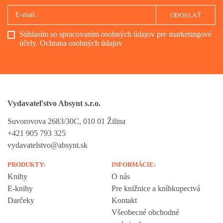
ODOSLAŤ
Súhlasím so spracovaním osobných údajov pre marketingové
účely.
Ochrana osobných údajov
Vydavateľstvo Absynt s.r.o.
Suvorovova 2683/30C, 010 01 Žilina
+421 905 793 325
vydavatelstvo@absynt.sk
PRODUKTY:
INFORMÁCIE:
Knihy
O nás
E-knihy
Pre knižnice a kníhkupectvá
Darčeky
Kontakt
Všeobecné obchodné