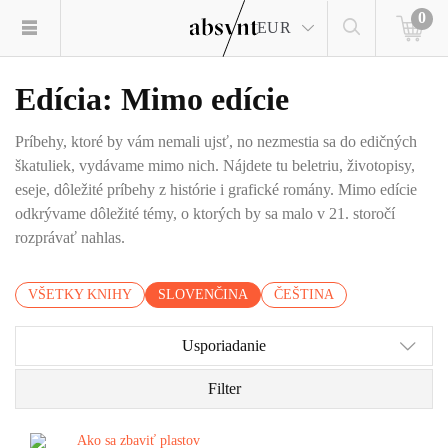
0
EUR
Edícia: Mimo edície
Príbehy, ktoré by vám nemali ujsť, no nezmestia sa do edičných
škatuliek, vydávame mimo nich. Nájdete tu beletriu, životopisy,
eseje, dôležité príbehy z histórie i grafické romány. Mimo edície
odkrývame dôležité témy, o ktorých by sa malo v 21. storočí
rozprávať nahlas.
VŠETKY KNIHY
SLOVENČINA
ČEŠTINA
Usporiadanie
Filter