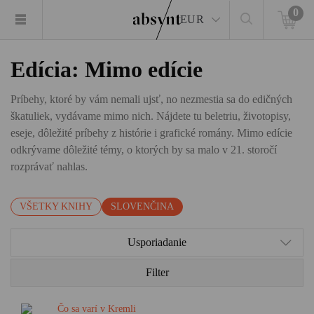
0
EUR
Edícia: Mimo edície
Príbehy, ktoré by vám nemali ujsť, no nezmestia sa do edičných
škatuliek, vydávame mimo nich. Nájdete tu beletriu, životopisy,
eseje, dôležité príbehy z histórie i grafické romány. Mimo edície
odkrývame dôležité témy, o ktorých by sa malo v 21. storočí
rozprávať nahlas.
VŠETKY KNIHY
SLOVENČINA
Usporiadanie
Filter