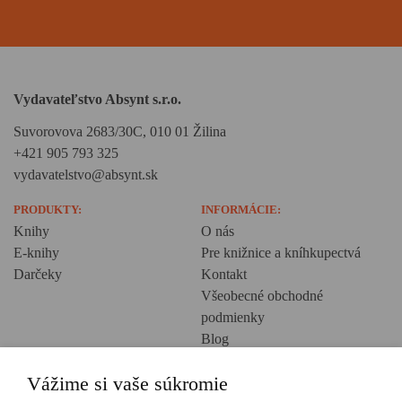
Vydavateľstvo Absynt s.r.o.
Suvorovova 2683/30C, 010 01 Žilina
+421 905 793 325
vydavatelstvo@absynt.sk
PRODUKTY:
INFORMÁCIE:
Knihy
O nás
E-knihy
Pre knižnice a kníhkupectvá
Darčeky
Kontakt
Všeobecné obchodné
podmienky
Blog
Ochrana osobných údajov
Vážime si vaše súkromie
Creative Europe