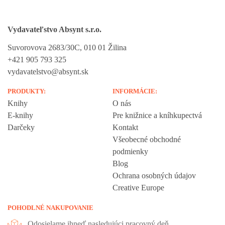
Vydavateľstvo Absynt s.r.o.
Suvorovova 2683/30C, 010 01 Žilina
+421 905 793 325
vydavatelstvo@absynt.sk
PRODUKTY:
INFORMÁCIE:
Knihy
O nás
E-knihy
Pre knižnice a kníhkupectvá
Darčeky
Kontakt
Všeobecné obchodné
podmienky
Blog
Ochrana osobných údajov
Creative Europe
POHODLNÉ NAKUPOVANIE
Odosielame ihneď nasledujúci pracovný deň