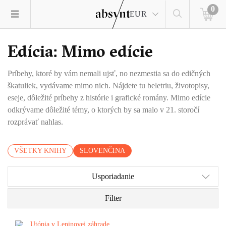
0
EUR
Edícia: Mimo edície
Príbehy, ktoré by vám nemali ujsť, no nezmestia sa do edičných
škatuliek, vydávame mimo nich. Nájdete tu beletriu, životopisy,
eseje, dôležité príbehy z histórie i grafické romány. Mimo edície
odkrývame dôležité témy, o ktorých by sa malo v 21. storočí
rozprávať nahlas.
VŠETKY KNIHY
SLOVENČINA
Usporiadanie
Filter