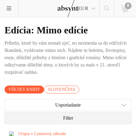
0
EUR
Edícia: Mimo edície
Príbehy, ktoré by vám nemali ujsť, no nezmestia sa do edičných
škatuliek, vydávame mimo nich. Nájdete tu beletriu, životopisy,
eseje, dôležité príbehy z histórie i grafické romány. Mimo edície
odkrývame dôležité témy, o ktorých by sa malo v 21. storočí
rozprávať nahlas.
VŠETKY KNIHY
SLOVENČINA
Usporiadanie
Filter