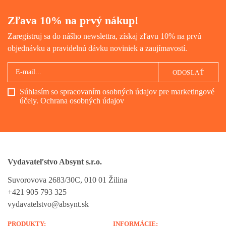
Zľava 10% na prvý nákup!
Zaregistruj sa do nášho newslettra, získaj zľavu 10% na prvú
objednávku a pravidelnú dávku noviniek a zaujímavostí.
ODOSLAŤ
Súhlasím so spracovaním osobných údajov pre marketingové
účely.
Ochrana osobných údajov
Vydavateľstvo Absynt s.r.o.
Suvorovova 2683/30C, 010 01 Žilina
+421 905 793 325
vydavatelstvo@absynt.sk
PRODUKTY:
INFORMÁCIE: