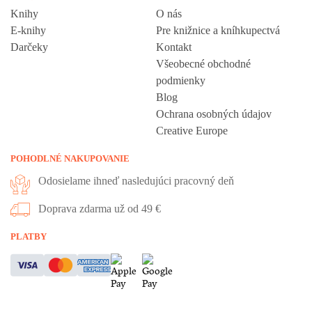
Knihy
O nás
E-knihy
Pre knižnice a kníhkupectvá
Darčeky
Kontakt
Všeobecné obchodné
podmienky
Blog
Ochrana osobných údajov
Creative Europe
POHODLNÉ NAKUPOVANIE
Odosielame ihneď nasledujúci pracovný deň
Doprava zdarma už od 49 €
Vážime si vaše súkromie
PLATBY
Táto stránka používa cookies, aby vám ponúkla skvelý zážitok z
prehliadania. Všetky dôležité informácie nájdete na stránke Cookies.
Nevyhnuté cookies sú automaticky zapnuté. Ak súhlasíte s prijatím