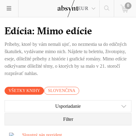
0
EUR
Edícia: Mimo edície
Príbehy, ktoré by vám nemali ujsť, no nezmestia sa do edičných
škatuliek, vydávame mimo nich. Nájdete tu beletriu, životopisy,
eseje, dôležité príbehy z histórie i grafické romány. Mimo edície
odkrývame dôležité témy, o ktorých by sa malo v 21. storočí
rozprávať nahlas.
VŠETKY KNIHY
SLOVENČINA
Usporiadanie
Filter