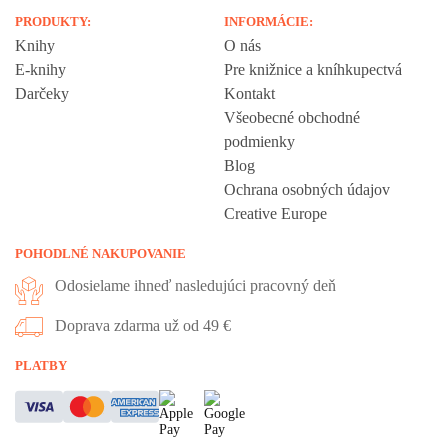
PRODUKTY:
INFORMÁCIE:
Knihy
O nás
E-knihy
Pre knižnice a kníhkupectvá
Darčeky
Kontakt
Všeobecné obchodné
podmienky
Blog
Ochrana osobných údajov
Creative Europe
POHODLNÉ NAKUPOVANIE
Odosielame ihneď nasledujúci pracovný deň
Doprava zdarma už od 49 €
Vážime si vaše súkromie
PLATBY
Táto stránka používa cookies, aby vám ponúkla skvelý zážitok z
prehliadania. Všetky dôležité informácie nájdete na stránke Cookies.