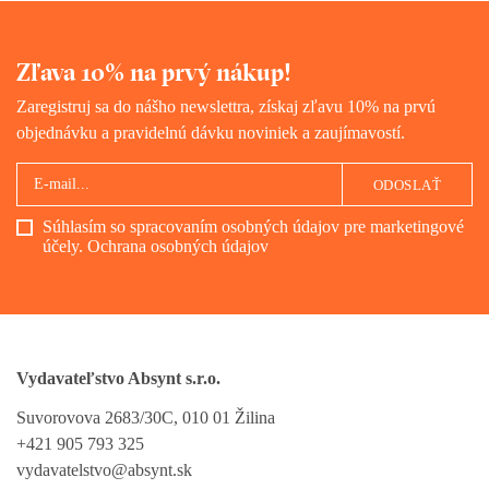
Zľava 10% na prvý nákup!
Zaregistruj sa do nášho newslettra, získaj zľavu 10% na prvú
objednávku a pravidelnú dávku noviniek a zaujímavostí.
ODOSLAŤ
Súhlasím so spracovaním osobných údajov pre marketingové
účely.
Ochrana osobných údajov
Vydavateľstvo Absynt s.r.o.
Suvorovova 2683/30C, 010 01 Žilina
+421 905 793 325
vydavatelstvo@absynt.sk