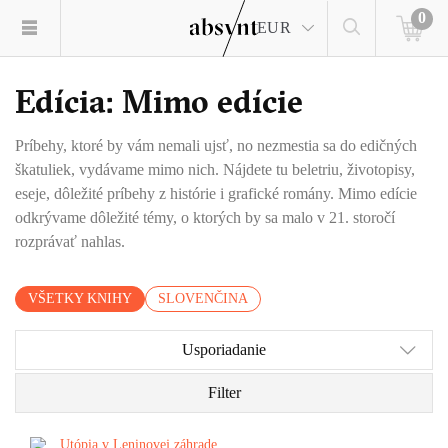
0
EUR
Edícia: Mimo edície
Príbehy, ktoré by vám nemali ujsť, no nezmestia sa do edičných
škatuliek, vydávame mimo nich. Nájdete tu beletriu, životopisy,
eseje, dôležité príbehy z histórie i grafické romány. Mimo edície
odkrývame dôležité témy, o ktorých by sa malo v 21. storočí
rozprávať nahlas.
VŠETKY KNIHY
SLOVENČINA
Usporiadanie
Filter