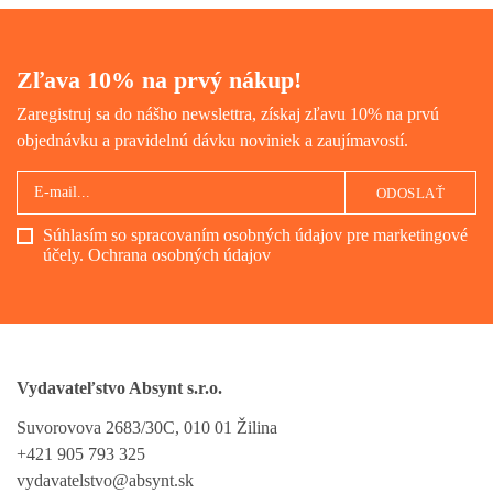
Zľava 10% na prvý nákup!
Zaregistruj sa do nášho newslettra, získaj zľavu 10% na prvú
objednávku a pravidelnú dávku noviniek a zaujímavostí.
ODOSLAŤ
Súhlasím so spracovaním osobných údajov pre marketingové
účely.
Ochrana osobných údajov
Vydavateľstvo Absynt s.r.o.
Suvorovova 2683/30C, 010 01 Žilina
+421 905 793 325
vydavatelstvo@absynt.sk