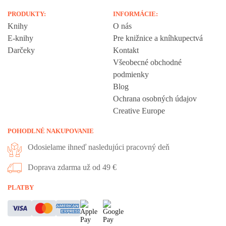
PRODUKTY:
INFORMÁCIE:
Knihy
O nás
E-knihy
Pre knižnice a kníhkupectvá
Darčeky
Kontakt
Všeobecné obchodné
podmienky
Blog
Ochrana osobných údajov
Creative Europe
POHODLNÉ NAKUPOVANIE
Odosielame ihneď nasledujúci pracovný deň
Doprava zdarma už od 49 €
Vážime si vaše súkromie
PLATBY
Táto stránka používa cookies, aby vám ponúkla skvelý zážitok z
prehliadania. Všetky dôležité informácie nájdete na stránke Cookies.