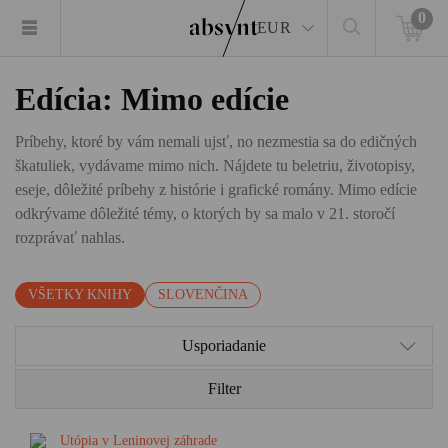
0
EUR
Edícia: Mimo edície
Príbehy, ktoré by vám nemali ujsť, no nezmestia sa do edičných
škatuliek, vydávame mimo nich. Nájdete tu beletriu, životopisy,
eseje, dôležité príbehy z histórie i grafické romány. Mimo edície
odkrývame dôležité témy, o ktorých by sa malo v 21. storočí
rozprávať nahlas.
VŠETKY KNIHY
SLOVENČINA
Usporiadanie
Filter