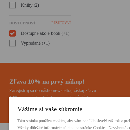
Knihy (2)
DOSTUPNOSŤ
RESETOVAŤ
Dostupné ako e-book (+1)
Vypredané (+1)
Zľava 10% na prvý nákup!
Zaregistruj sa do nášho newslettra, získaj zľavu
10% na prvú objednávku a pravidelnú dávku
noviniek a zaujímavostí.
Vážime si vaše súkromie
Táto stránka používa cookies, aby vám ponúkla skvelý zážitok z preh
Všetky dôležité informácie nájdete na stránke Cookies. Nevyhnuté c