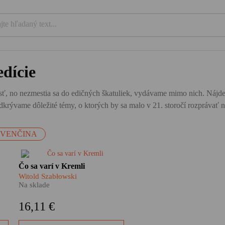
dície
ť, no nezmestia sa do edičných škatuliek, vydávame mimo nich. Nájdete tu
krývame dôležité témy, o ktorých by sa malo v 21. storočí rozprávať n
OVENČINA
–
​Prečo s posledným ruským
Čo sa varí v Kremli
cárom Mikulášom II. zastrelili
Witold Szabłowski
a.
aj jeho kuchára? Čo sa varilo
Na sklade
ú
prvým likvidátorom
černobyľskej katastrofy? A kto
16,11 €
dal Gagarinovi pred odletom do
.
kozmu vypiť pohár mlieka?