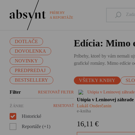
PRÍBEHY
A REPORTÁŽE
Edícia: Mimo e
DOTLAČE
DOVOLENKA
Príbehy, ktoré by vám nemali ujs
NOVINKY
grafické romány. Mimo edície od
PREDPREDAJ
BESTSELLERY
VŠETKY KNIHY
SL
Filter
RESETOVAŤ FILTER
Nie je to žiadna fatamorgána 
Utópia v Leninovej záhrade
pred očami sa im skutočne
Lukáš Onderčanin
ŽÁNRE
RESETOVAŤ
črtajú obrysy vysnívaného raj
e-kniha
Ďaleko za chrbtami nechávaj
Historické
československú biedu a
16,11 €
vyrážajú za volaním svojho
Reportáže (+1)
srdca – do Sovietskeho zväzu