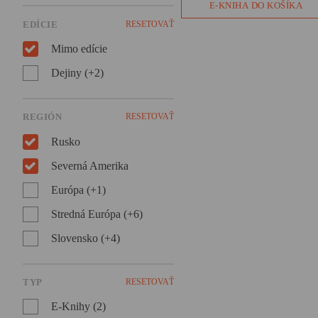
Lukáš Onderčanin nám vo
E-KNIHA DO KOŠÍKA
svojom dokumentárnom
EDÍCIE
RESETOVAŤ
románe ponúka príbeh družst
Interhelpo, ktoré vzniklo v
Mimo edície
ďalekom Kirgizsku, aby
pomohlo pri budovaní
Dejiny (+2)
Sovietskeho zväzu.
REGIÓN
RESETOVAŤ
Rusko
Severná Amerika
Európa (+1)
Stredná Európa (+6)
Slovensko (+4)
TYP
RESETOVAŤ
E-Knihy (2)