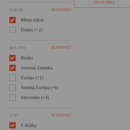
Spoznajte Rusko cez
DO KOŠÍKA
kuchynské dvere vo
EDÍCIE
RESETOVAŤ
vynikajúcej kulinárskej
reportáži Witolda
Mimo edície
Szabłowského!
Dejiny (+2)
REGIÓN
RESETOVAŤ
Rusko
Severná Amerika
Európa (+1)
Stredná Európa (+6)
Slovensko (+4)
TYP
RESETOVAŤ
E-Knihy