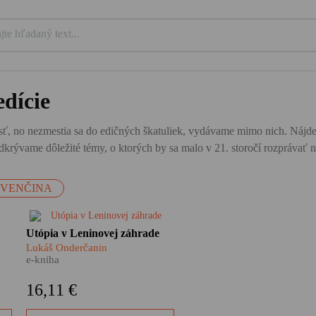
dície
ť, no nezmestia sa do edičných škatuliek, vydávame mimo nich. Nájdete tu
krývame dôležité témy, o ktorých by sa malo v 21. storočí rozprávať n
OVENČINA
Nie je to žiadna fatamorgána –
Utópia v Leninovej záhrade
pred očami sa im skutočne
Lukáš Onderčanin
črtajú obrysy vysnívaného raja.
e-kniha
Ďaleko za chrbtami nechávajú
o
československú biedu a
16,11 €
do
vyrážajú za volaním svojho
srdca – do Sovietskeho zväzu.