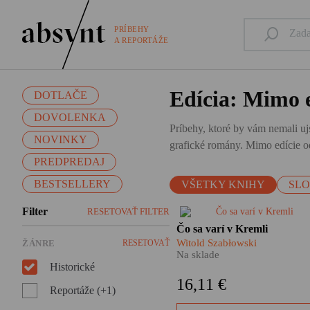
PRÍBEHY
A REPORTÁŽE
Edícia: Mimo e
DOTLAČE
DOVOLENKA
Príbehy, ktoré by vám nemali ujs
NOVINKY
grafické romány. Mimo edície od
PREDPREDAJ
BESTSELLERY
VŠETKY KNIHY
SL
Filter
RESETOVAŤ FILTER
​Prečo s posledným ruským
Čo sa varí v Kremli
cárom Mikulášom II. zastrelili
Witold Szabłowski
ŽÁNRE
RESETOVAŤ
aj jeho kuchára? Čo sa varilo
Na sklade
prvým likvidátorom
Historické
černobyľskej katastrofy? A kt
16,11 €
dal Gagarinovi pred odletom 
Reportáže (+1)
kozmu vypiť pohár mlieka?