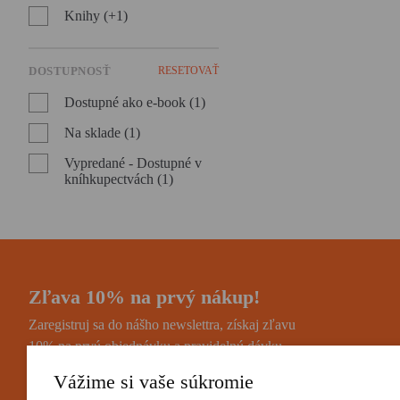
Knihy (+1)
DOSTUPNOSŤ
RESETOVAŤ
Dostupné ako e-book (1)
Na sklade (1)
Vypredané - Dostupné v
kníhkupectvách (1)
Zľava 10% na prvý nákup!
Zaregistruj sa do nášho newslettra, získaj zľavu
10% na prvú objednávku a pravidelnú dávku
noviniek a zaujímavostí.
Vážime si vaše súkromie