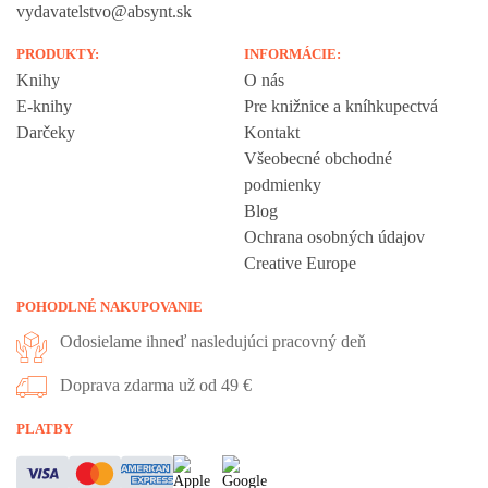
vydavatelstvo@absynt.sk
PRODUKTY:
INFORMÁCIE:
Knihy
O nás
E-knihy
Pre knižnice a kníhkupectvá
Darčeky
Kontakt
Všeobecné obchodné
podmienky
Blog
Ochrana osobných údajov
Creative Europe
POHODLNÉ NAKUPOVANIE
Odosielame ihneď nasledujúci pracovný deň
Doprava zdarma už od 49 €
Vážime si vaše súkromie
PLATBY
Táto stránka používa cookies, aby vám ponúkla skvelý zážitok z