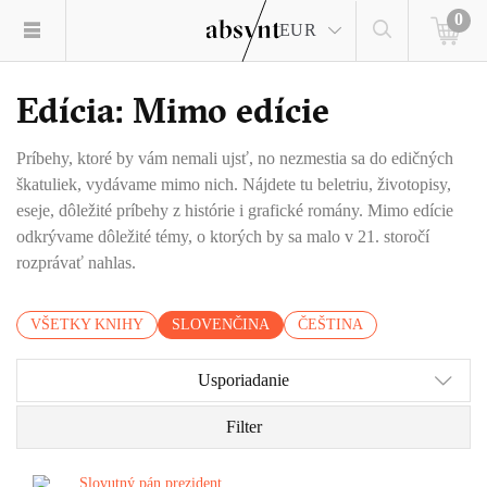
0
EUR
Edícia: Mimo edície
Príbehy, ktoré by vám nemali ujsť, no nezmestia sa do edičných
škatuliek, vydávame mimo nich. Nájdete tu beletriu, životopisy,
eseje, dôležité príbehy z histórie i grafické romány. Mimo edície
odkrývame dôležité témy, o ktorých by sa malo v 21. storočí
rozprávať nahlas.
VŠETKY KNIHY
SLOVENČINA
ČEŠTINA
Usporiadanie
Filter