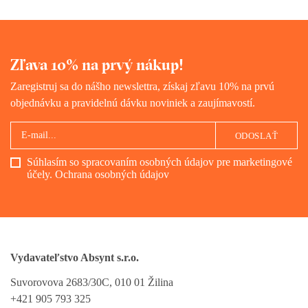
Zľava 10% na prvý nákup!
Zaregistruj sa do nášho newslettra, získaj zľavu 10% na prvú
objednávku a pravidelnú dávku noviniek a zaujímavostí.
ODOSLAŤ
Súhlasím so spracovaním osobných údajov pre marketingové
účely.
Ochrana osobných údajov
Vydavateľstvo Absynt s.r.o.
Suvorovova 2683/30C, 010 01 Žilina
+421 905 793 325