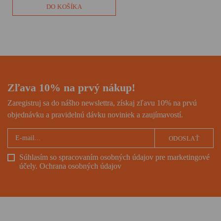
prejavom snahy o uchovanie
DO KOŠÍKA
pamäti. Príbeh Evy Umlauf je aj
neprehliadnuteľným varovným
prstom.
Zľava 10% na prvý nákup!
Zaregistruj sa do nášho newslettra, získaj zľavu 10% na prvú
objednávku a pravidelnú dávku noviniek a zaujímavostí.
ODOSLAŤ
Súhlasím so spracovaním osobných údajov pre marketingové
účely.
Ochrana osobných údajov