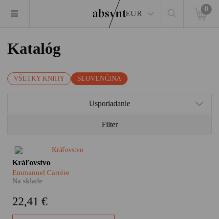
0
EUR
Katalóg
VŠETKY KNIHY
SLOVENČINA
Usporiadanie
Filter
Hlavné postavy tohto románu
Kráľovstvo
dôverne poznáte. Ježiš Kristus,
Emmanuel Carrère
napríklad. Alebo apoštol Pavol.
Na sklade
Či svätý Lukáš. Kráľovstvo
Emmanuela Carrèra je
22,41 €
výnimočná kniha, v ktorej sa
prelína autorov intímny príbeh