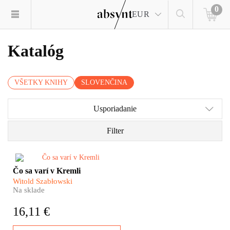
0
EUR
Katalóg
VŠETKY KNIHY
SLOVENČINA
Usporiadanie
Filter
​Prečo s posledným ruským
Čo sa varí v Kremli
cárom Mikulášom II. zastrelili
Witold Szabłowski
aj jeho kuchára? Čo sa varilo
Na sklade
prvým likvidátorom
černobyľskej katastrofy? A kto
16,11 €
dal Gagarinovi pred odletom do
kozmu vypiť pohár mlieka?