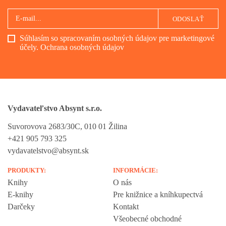
ODOSLAŤ
Súhlasím so spracovaním osobných údajov pre marketingové
účely.
Ochrana osobných údajov
Vydavateľstvo Absynt s.r.o.
Suvorovova 2683/30C, 010 01 Žilina
+421 905 793 325
vydavatelstvo@absynt.sk
PRODUKTY:
INFORMÁCIE:
Knihy
O nás
E-knihy
Pre knižnice a kníhkupectvá
Darčeky
Kontakt
Všeobecné obchodné