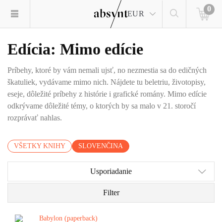
0
EUR
Edícia: Mimo edície
Príbehy, ktoré by vám nemali ujsť, no nezmestia sa do edičných
škatuliek, vydávame mimo nich. Nájdete tu beletriu, životopisy,
eseje, dôležité príbehy z histórie i grafické romány. Mimo edície
odkrývame dôležité témy, o ktorých by sa malo v 21. storočí
rozprávať nahlas.
VŠETKY KNIHY
SLOVENČINA
Usporiadanie
Filter