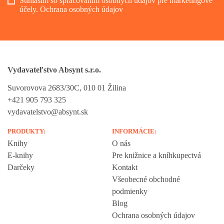
Súhlasím so spracovaním osobných údajov pre marketingové
účely.
Ochrana osobných údajov
Vydavateľstvo Absynt s.r.o.
Suvorovova 2683/30C, 010 01 Žilina
+421 905 793 325
vydavatelstvo@absynt.sk
PRODUKTY:
INFORMÁCIE:
Knihy
O nás
E-knihy
Pre knižnice a kníhkupectvá
Darčeky
Kontakt
Všeobecné obchodné
podmienky
Blog
Ochrana osobných údajov