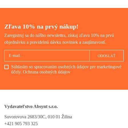
Zľava 10% na prvý nákup!
Zaregistruj sa do nášho newslettra, získaj zľavu 10% na prvú
objednávku a pravidelnú dávku noviniek a zaujímavostí.
ODOSLAŤ
Súhlasím so spracovaním osobných údajov pre marketingové
účely.
Ochrana osobných údajov
Vydavateľstvo Absynt s.r.o.
Suvorovova 2683/30C, 010 01 Žilina
+421 905 793 325