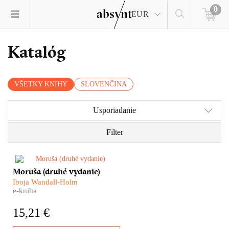
0
EUR
Katalóg
VŠETKY KNIHY
SLOVENČINA
Usporiadanie
Filter
​Moruša Iboje Wandall-Holm je
Moruša (druhé vydanie)
dôležitým kamienkom do
Iboja Wandall-Holm
mozaiky dejín vojnového
e-kniha
Slovenského štátu i tragédie
slovenských Židov. Nie je však
15,21 €
len o tom, nie je len
rozprávaním o vojne a pekle