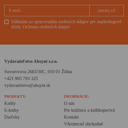
ODOSLAŤ
Súhlasím so spracovaním osobných údajov pre marketingové
účely.
Ochrana osobných údajov
Vydavateľstvo Absynt s.r.o.
Suvorovova 2683/30C, 010 01 Žilina
+421 905 793 325
vydavatelstvo@absynt.sk
PRODUKTY:
INFORMÁCIE:
Knihy
O nás
E-knihy
Pre knižnice a kníhkupectvá
Darčeky
Kontakt
Všeobecné obchodné