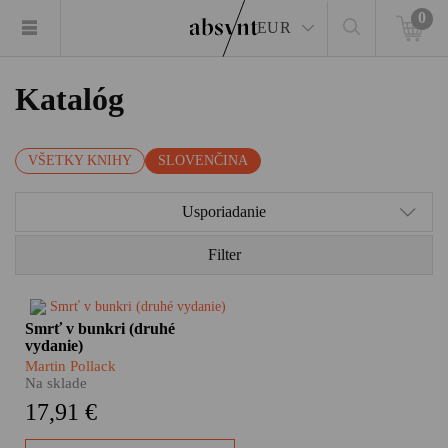
0
EUR
Katalóg
VŠETKY KNIHY
SLOVENČINA
Usporiadanie
Filter
Aká by mala byť absyntovka
Smrť v bunkri (druhé
desaťročia? Jednoznačne
vydanie)
pútavá. Mrazivá. Osobná.
Martin Pollack
Nástojčivá. Prežitá na vlastnej
Na sklade
koži. A nabitá faktami. Smrť v
17,91 €
bunkri Martina Pollacka je
presne taká. Pri príležitosti