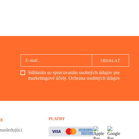
ODOSLAŤ
Súhlasím so spracovaním osobných údajov pre
marketingové účely.
Ochrana osobných údajov
PLATBY
IE
nasledujúci