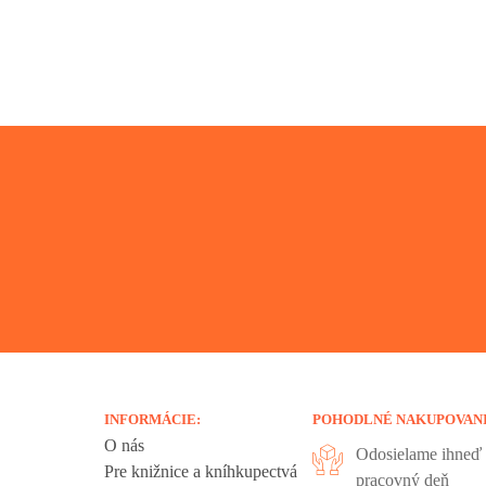
INFORMÁCIE:
POHODLNÉ NAKUPOVAN
O nás
Odosielame ihneď 
Pre knižnice a kníhkupectvá
pracovný deň