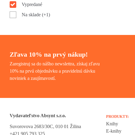
Vypredané
Na sklade (+1)
Zľava 10% na prvý nákup!
Zaregistruj sa do nášho newslettra, získaj zľavu
10% na prvú objednávku a pravidelnú dávku
noviniek a zaujímavostí.
Vydavateľstvo Absynt s.r.o.
PRODUKTY:
Knihy
Suvorovova 2683/30C, 010 01 Žilina
Vážime si vaše súkromie
E-knihy
+421 905 793 325