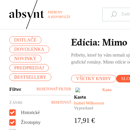
PRÍBEHY
A REPORTÁŽE
Edícia: Mimo 
DOTLAČE
DOVOLENKA
Príbehy, ktoré by vám nemali ujs
NOVINKY
grafické romány. Mimo edície od
PREDPREDAJ
BESTSELLERY
VŠETKY KNIHY
SL
Filter
RESETOVAŤ FILTER
Kasta je nálepka, ktorá hovorí
Kasta
ako máme s človekom
ŽÁNRE
RESETOVAŤ
Isabel Wilkerson
zaobchádzať.
Vypredané
Historické
17,91 €
Životopisy