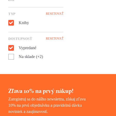
TYP
RESETOVAŤ
Knihy
DOSTUPNOSŤ
RESETOVAŤ
Vypredané
Na sklade (+2)
Zľava 10% na prvý nákup!
Zaregistruj sa do nášho newslettra, získaj zľavu
10% na prvú objednávku a pravidelnú dávku
noviniek a zaujímavostí.