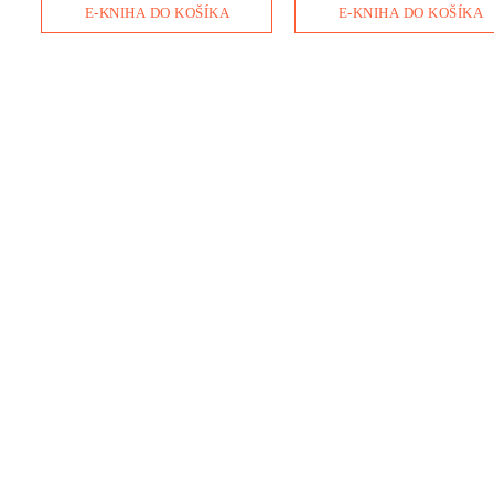
prezidentovi, ktoré nám
padajúcich bômb.
E-KNIHA DO KOŠÍKA
E-KNIHA DO KOŠÍKA
ponúkajú neznámy obraz
holokaustu na Slovensku.