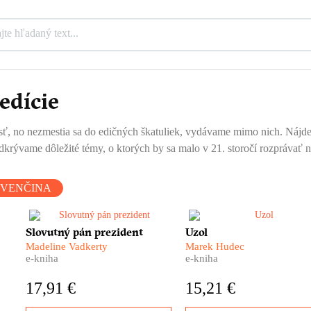
edície
ť, no nezmestia sa do edičných škatuliek, vydávame mimo nich. Nájdete tu
krývame dôležité témy, o ktorých by sa malo v 21. storočí rozprávať n
OVENČINA
,
Zúfalí ľudia píšu prezidentovi
Hlavnou postavou tejto kni
Slovutný pán prezident
Uzol
Tisovi. Žiadajú ho o pomoc. O
je mesto. Spálené mesto. M
Madeline Vadkerty
Marek Hudec
záchranu života. A čo na to on?
z prachu, popola a ruín. Ma
e-kniha
e-kniha
Američanka Madeline Vadkerty
Hudec vo svojom
vypátrala v slovenských
dokumentárnom románe Uz
17,91 €
15,21 €
archívoch stovky osobných
skúma rany, ktoré na Nový
listov adresovaných
Zámkoch zanechali tony