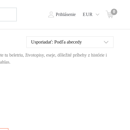
0
Prihlásenie
EUR
Usporiadať:
Podľa abecedy
 beletriu, životopisy, eseje, dôležité príbehy z histórie i
ahlas.
hy
esto
rek
ol
ch