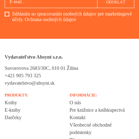
ODOSLAŤ
Súhlasím so spracovaním osobných údajov pre marketingové
účely.
Ochrana osobných údajov
Vydavateľstvo Absynt s.r.o.
Suvorovova 2683/30C, 010 01 Žilina
+421 905 793 325
vydavatelstvo@absynt.sk
PRODUKTY:
INFORMÁCIE:
Knihy
O nás
E-knihy
Pre knižnice a kníhkupectvá
Darčeky
Kontakt
Všeobecné obchodné
podmienky