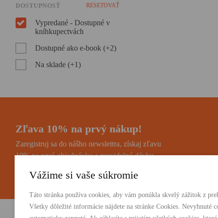
DOSTUPNOSŤ
RESETOVAŤ
Vypredané - Dostupné v
kníhkupectvách
Dostupné ako e-book (+2)
Na sklade (+1)
Zľava 10% na prvý nákup!
Zaregistruj sa do nášho newslettra, získaj zľavu
10% na prvú objednávku a pravidelnú dávku
noviniek a zaujímavostí.
Vážime si vaše súkromie
Táto stránka používa cookies, aby vám ponúkla skvelý zážitok z preh
Všetky dôležité informácie nájdete na stránke Cookies. Nevyhnuté c