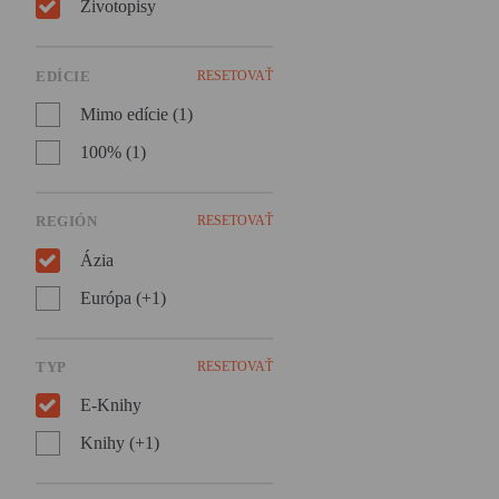
Životopisy
ďalekom Kirgizsku, aby
pomohlo pri budovaní
Sovietskeho zväzu.
EDÍCIE
RESETOVAŤ
Mimo edície (1)
100% (1)
REGIÓN
RESETOVAŤ
Ázia
Európa (+1)
TYP
RESETOVAŤ
E-Knihy
Knihy (+1)