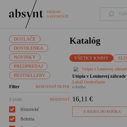
PRÍBEHY
A REPORTÁŽE
Katalóg
DOTLAČE
DOVOLENKA
NOVINKY
VŠETKY KNIHY
SL
PREDPREDAJ
Nie je to žiadna fatamorgána 
BESTSELLERY
Utópia v Leninovej záhrade
pred očami sa im skutočne
Lukáš Onderčanin
črtajú obrysy vysnívaného raj
Filter
RESETOVAŤ FILTER
e-kniha
Ďaleko za chrbtami nechávaj
československú biedu a
16,11 €
ŽÁNRE
RESETOVAŤ
vyrážajú za volaním svojho
srdca – do Sovietskeho zväzu
Historické
Lukáš Onderčanin nám vo
E-KNIHA DO KOŠÍKA
svojom dokumentárnom
Beletria
románe ponúka príbeh družst
Interhelpo, ktoré vzniklo v