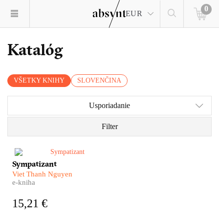
0
EUR
Katalóg
VŠETKY KNIHY
SLOVENČINA
Usporiadanie
Filter
Jeden je agent vietnamských
Sympatizant
komunistov, druhý slúži
Viet Thanh Nguyen
juhovietnamskému
e-kniha
demokratickému režimu. Sú
dvaja a pritom je len jeden.
15,21 €
Rozštiepená osobnosť i
rozštiepená myseľ dvojitého