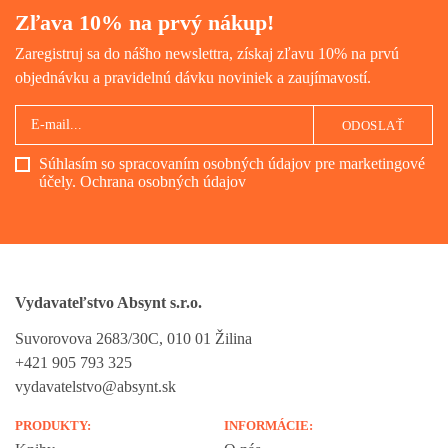
Zľava 10% na prvý nákup!
Zaregistruj sa do nášho newslettra, získaj zľavu 10% na prvú
objednávku a pravidelnú dávku noviniek a zaujímavostí.
ODOSLAŤ
Súhlasím so spracovaním osobných údajov pre marketingové
účely.
Ochrana osobných údajov
Vydavateľstvo Absynt s.r.o.
Suvorovova 2683/30C, 010 01 Žilina
+421 905 793 325
vydavatelstvo@absynt.sk
PRODUKTY:
INFORMÁCIE: