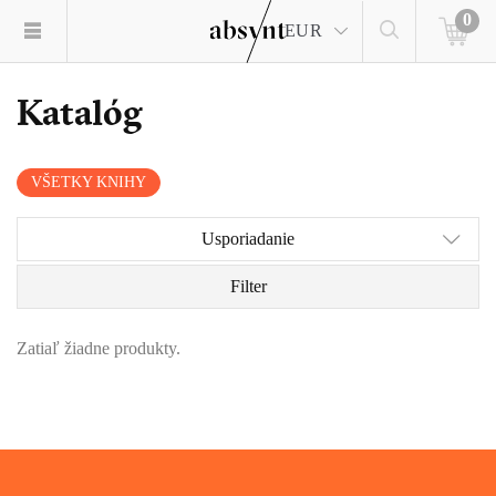
0
EUR
Katalóg
VŠETKY KNIHY
Usporiadanie
Filter
Zatiaľ žiadne produkty.