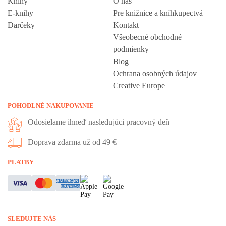
Knihy
O nás
E-knihy
Pre knižnice a kníhkupectvá
Darčeky
Kontakt
Všeobecné obchodné
podmienky
Blog
Ochrana osobných údajov
Creative Europe
POHODLNÉ NAKUPOVANIE
Odosielame ihneď nasledujúci pracovný deň
Doprava zdarma už od 49 €
Vážime si vaše súkromie
PLATBY
Táto stránka používa cookies, aby vám ponúkla skvelý zážitok z
prehliadania. Všetky dôležité informácie nájdete na stránke Cookies.
Nevyhnuté cookies sú automaticky zapnuté. Ak súhlasíte s prijatím
SLEDUJTE NÁS
všetkých cookies, ktoré sa nachádzajú na tomto webe, môžete to