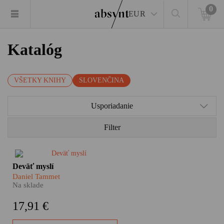
0
EUR
Katalóg
VŠETKY KNIHY
SLOVENČINA
Usporiadanie
Filter
Deväť silných príbehov, deväť
Deväť myslí
rôznych pohľadov na
Daniel Tammet
fascinujúce neurodivergentné
Na sklade
mysle. Autistický savant a
matematický génius Daniel
17,91 €
Tammet sa po výnimočnej
memoárovej knihe Narodený v