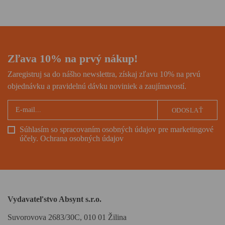
túžbe žiť a neprestať byť
človekom.
Zľava 10% na prvý nákup!
Zaregistruj sa do nášho newslettra, získaj zľavu 10% na prvú
objednávku a pravidelnú dávku noviniek a zaujímavostí.
ODOSLAŤ
Súhlasím so spracovaním osobných údajov pre marketingové
účely.
Ochrana osobných údajov
Vydavateľstvo Absynt s.r.o.
Suvorovova 2683/30C, 010 01 Žilina