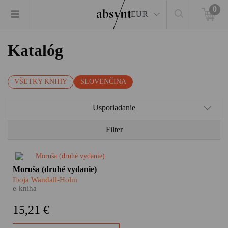
0
EUR
Katalóg
VŠETKY KNIHY
SLOVENČINA
Usporiadanie
Filter
​Moruša Iboje Wandall-Holm je
Moruša (druhé vydanie)
dôležitým kamienkom do
Iboja Wandall-Holm
mozaiky dejín vojnového
e-kniha
Slovenského štátu i tragédie
slovenských Židov. Nie je však
15,21 €
len o tom, nie je len
rozprávaním o vojne a pekle