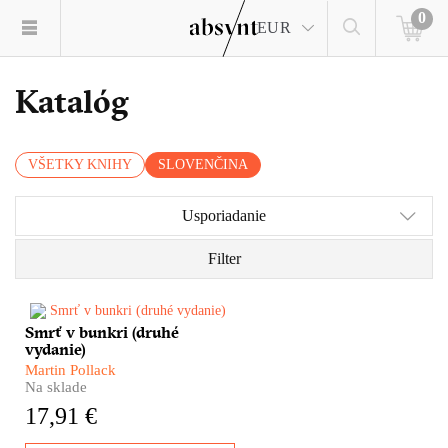
0
EUR
Katalóg
VŠETKY KNIHY
SLOVENČINA
Usporiadanie
Filter
Smrť v bunkri (druhé
Aká by mala byť absyntovka
vydanie)
desaťročia? Jednoznačne
pútavá. Mrazivá. Osobná.
Martin Pollack
Nástojčivá. Prežitá na vlastnej
Na sklade
koži. A nabitá faktami. Smrť v
17,91 €
bunkri Martina Pollacka je
presne taká. Pri príležitosti