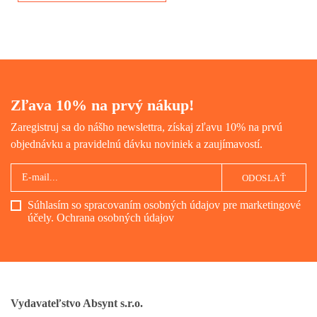
ľudského života i o obrovskej
túžbe žiť a neprestať byť
človekom.
Zľava 10% na prvý nákup!
Zaregistruj sa do nášho newslettra, získaj zľavu 10% na prvú
objednávku a pravidelnú dávku noviniek a zaujímavostí.
ODOSLAŤ
Súhlasím so spracovaním osobných údajov pre marketingové
účely.
Ochrana osobných údajov
Vydavateľstvo Absynt s.r.o.