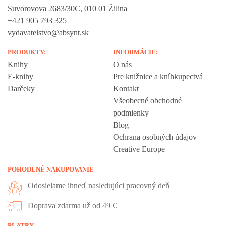
Suvorovova 2683/30C, 010 01 Žilina
+421 905 793 325
vydavatelstvo@absynt.sk
PRODUKTY:
INFORMÁCIE:
Knihy
O nás
E-knihy
Pre knižnice a kníhkupectvá
Darčeky
Kontakt
Všeobecné obchodné
podmienky
Blog
Ochrana osobných údajov
Creative Europe
POHODLNÉ NAKUPOVANIE
Odosielame ihneď nasledujúci pracovný deň
Doprava zdarma už od 49 €
Vážime si vaše súkromie
PLATBY