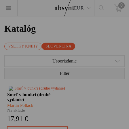
0
EUR
Katalóg
VŠETKY KNIHY
SLOVENČINA
Usporiadanie
Filter
Aká by mala byť absyntovka
Smrť v bunkri (druhé
desaťročia? Jednoznačne
vydanie)
pútavá. Mrazivá. Osobná.
Martin Pollack
Nástojčivá. Prežitá na vlastnej
Na sklade
koži. A nabitá faktami. Smrť v
17,91 €
bunkri Martina Pollacka je
presne taká. Pri príležitosti