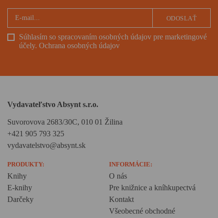
ODOSLAŤ
Súhlasím so spracovaním osobných údajov pre marketingové
účely.
Ochrana osobných údajov
Vydavateľstvo Absynt s.r.o.
Suvorovova 2683/30C, 010 01 Žilina
+421 905 793 325
vydavatelstvo@absynt.sk
PRODUKTY:
INFORMÁCIE:
Knihy
O nás
E-knihy
Pre knižnice a kníhkupectvá
Darčeky
Kontakt
Všeobecné obchodné