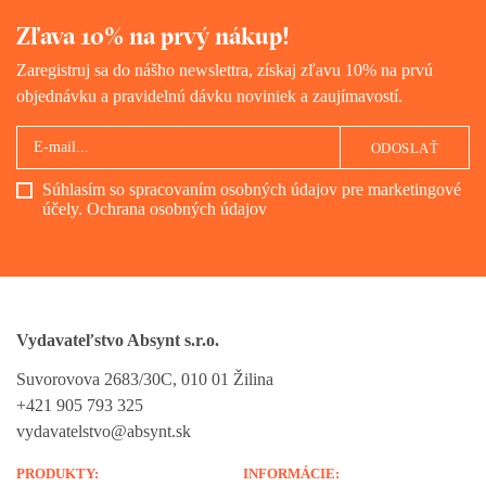
Zľava 10% na prvý nákup!
Zaregistruj sa do nášho newslettra, získaj zľavu 10% na prvú
objednávku a pravidelnú dávku noviniek a zaujímavostí.
ODOSLAŤ
Súhlasím so spracovaním osobných údajov pre marketingové
účely.
Ochrana osobných údajov
Vydavateľstvo Absynt s.r.o.
Suvorovova 2683/30C, 010 01 Žilina
+421 905 793 325
vydavatelstvo@absynt.sk
PRODUKTY:
INFORMÁCIE: