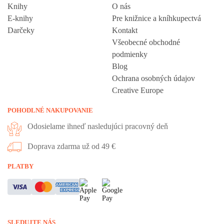
Knihy
O nás
E-knihy
Pre knižnice a kníhkupectvá
Darčeky
Kontakt
Všeobecné obchodné
podmienky
Blog
Ochrana osobných údajov
Creative Europe
POHODLNÉ NAKUPOVANIE
Odosielame ihneď nasledujúci pracovný deň
Doprava zdarma už od 49 €
Vážime si vaše súkromie
PLATBY
Táto stránka používa cookies, aby vám ponúkla skvelý zážitok z
prehliadania. Všetky dôležité informácie nájdete na stránke Cookies.
Nevyhnuté cookies sú automaticky zapnuté. Ak súhlasíte s prijatím
SLEDUJTE NÁS
všetkých cookies, ktoré sa nachádzajú na tomto webe, môžete to