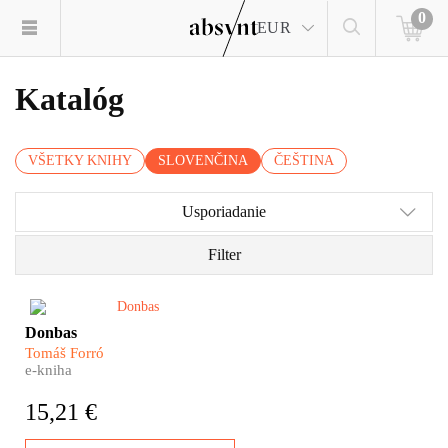
0
EUR
Katalóg
VŠETKY KNIHY
SLOVENČINA
ČEŠTINA
Usporiadanie
Filter
Tomáš Forró dokázal to, čo sa
Donbas
žiadnemu inému novinárovi
Tomáš Forró
nepodarilo: získal si dôveru
e-kniha
ľudí z oboch bojujúcich strán,
ktorí ho vzali k sebe, do
15,21 €
zákopov aj do bytov, kde s
nimi prežíval bombardovanie a