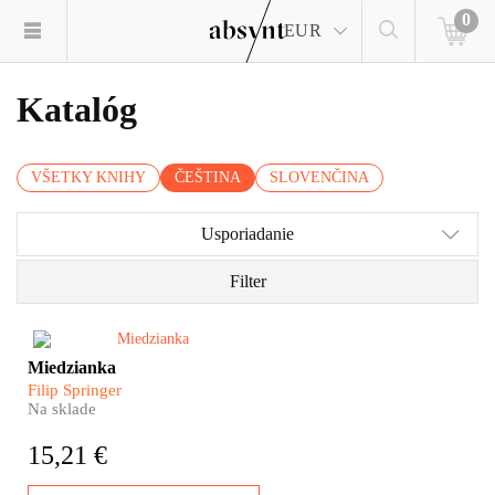
0
EUR
Katalóg
VŠETKY KNIHY
ČEŠTINA
SLOVENČINA
Usporiadanie
Filter
Všechno, co kdysi bývalo v
Miedzianka
někdejším krásném a bohatém
Filip Springer
hornickém městečku
Na sklade
Miedzianka, zrekonstruoval
Filip Springer v této krásné a
15,21 €
dojímavé knize.