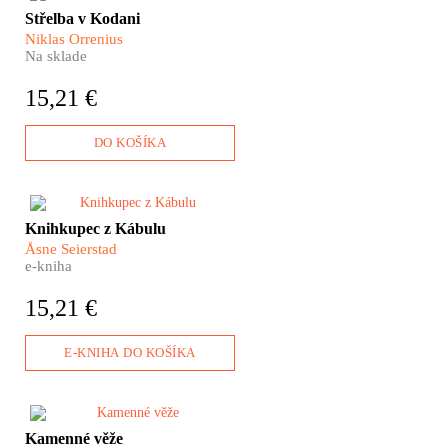
​Jsou karikatury proroka
Střelba v Kodani
Muhameda zbytečná
Niklas Orrenius
provokace, nebo důkaz
Na sklade
svobody slova a uměleckého
projevu v západním světě?
15,21 €
DO KOŠÍKA
​11. září 2001 – tohle datum
Knihkupec z Kábulu
změnilo náš pohled na
Åsne Seierstad
Afghánistán. Krátce po
e-kniha
americké vojenské odvetě
přijela do Kábulu také válečná
15,21 €
reportérka Åsne Seierstad.
Nenapsala knihu o boji s
terorismem, ale o jedné
E-KNIHA DO KOŠÍKA
afghánské rodině.
Jak daleko je z Čečenska do
Kamenné věže