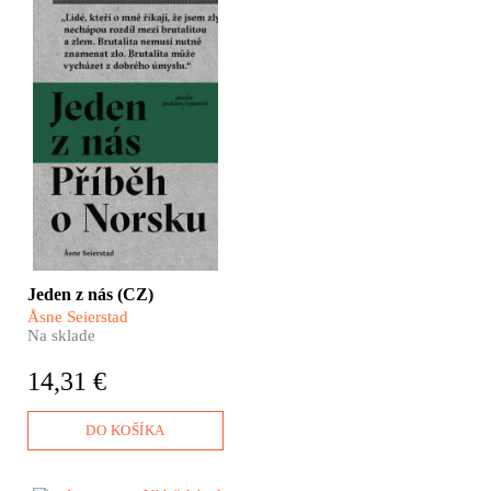
​Jeden z nás. Příběh o
Norsku je nejen
psychologická studie
teroristy Anderse Breivika
a jeho příprav zločinu
nebývalých rozměrů, ale
také dramatický „true-
crime thriller“, který vás
bezpochyby ohromí a od
něhož se neodtrhnete.
Jeden z nás (CZ)
Åsne Seierstad
Na sklade
14,31 €
DO KOŠÍKA