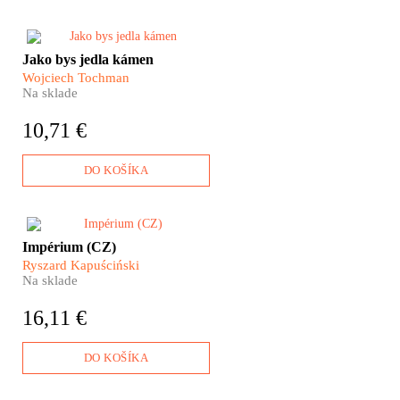
Tohle je příběh o Bosně. A taky
Jako bys jedla kámen
o kostech, které hledají svá
Wojciech Tochman
jména i tváře. Kostech z
Na sklade
masových hrobů, z hlubokých
jeskyň i ze studní. Kostech
10,71 €
zavražděných.
DO KOŠÍKA
Kapuścińského Impérium nám
Impérium (CZ)
ukazuje, že sovětské „impérium
Ryszard Kapuściński
zla“ vlastně nikdy úplně
Na sklade
nezaniklo, i když jeho
nejvýraznějším dědictvím jsou
16,11 €
dodnes citelné a dobře viditelné
postkoloniální syndromy a
komplexy.
DO KOŠÍKA