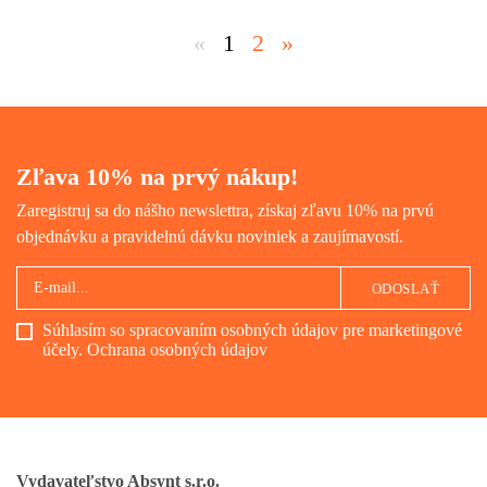
«
1
2
»
Zľava 10% na prvý nákup!
Zaregistruj sa do nášho newslettra, získaj zľavu 10% na prvú
objednávku a pravidelnú dávku noviniek a zaujímavostí.
ODOSLAŤ
Súhlasím so spracovaním osobných údajov pre marketingové
účely.
Ochrana osobných údajov
Vydavateľstvo Absynt s.r.o.