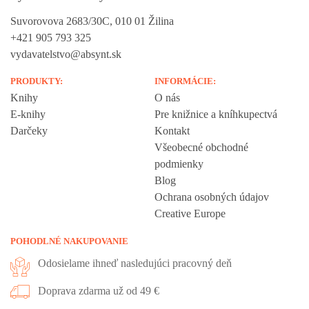
Suvorovova 2683/30C, 010 01 Žilina
+421 905 793 325
vydavatelstvo@absynt.sk
PRODUKTY:
INFORMÁCIE:
Knihy
O nás
E-knihy
Pre knižnice a kníhkupectvá
Darčeky
Kontakt
Všeobecné obchodné
podmienky
Blog
Ochrana osobných údajov
Creative Europe
POHODLNÉ NAKUPOVANIE
Odosielame ihneď nasledujúci pracovný deň
Doprava zdarma už od 49 €
Vážime si vaše súkromie