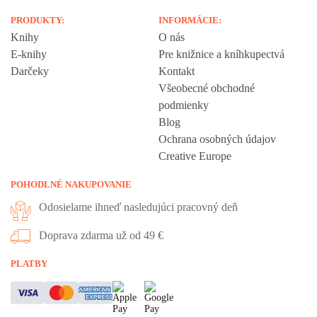
PRODUKTY:
INFORMÁCIE:
Knihy
O nás
E-knihy
Pre knižnice a kníhkupectvá
Darčeky
Kontakt
Všeobecné obchodné
podmienky
Blog
Ochrana osobných údajov
Creative Europe
POHODLNÉ NAKUPOVANIE
Odosielame ihneď nasledujúci pracovný deň
Doprava zdarma už od 49 €
Vážime si vaše súkromie
PLATBY
Táto stránka používa cookies, aby vám ponúkla skvelý zážitok z
prehliadania. Všetky dôležité informácie nájdete na stránke Cookies.