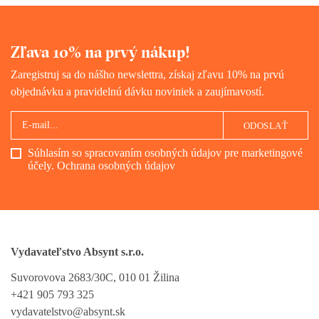
Zľava 10% na prvý nákup!
Zaregistruj sa do nášho newslettra, získaj zľavu 10% na prvú
objednávku a pravidelnú dávku noviniek a zaujímavostí.
ODOSLAŤ
Súhlasím so spracovaním osobných údajov pre marketingové
účely.
Ochrana osobných údajov
Vydavateľstvo Absynt s.r.o.
Suvorovova 2683/30C, 010 01 Žilina
+421 905 793 325
vydavatelstvo@absynt.sk