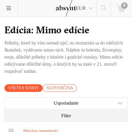
0
EUR
Edícia: Mimo edície
Príbehy, ktoré by vám nemali ujsť, no nezmestia sa do edičných
škatuliek, vydávame mimo nich. Nájdete tu beletriu, životopisy,
eseje, dôležité príbehy z histórie i grafické romány. Mimo edície
odkrývame dôležité témy, o ktorých by sa malo v 21. storočí
rozprávať nahlas.
VŠETKY KNIHY
SLOVENČINA
Usporiadanie
Filter