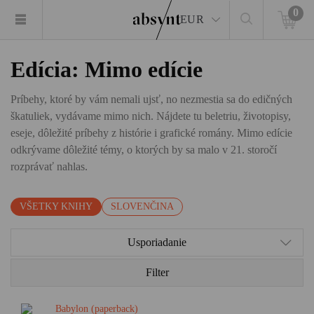
0
EUR
Edícia: Mimo edície
Príbehy, ktoré by vám nemali ujsť, no nezmestia sa do edičných
škatuliek, vydávame mimo nich. Nájdete tu beletriu, životopisy,
eseje, dôležité príbehy z histórie i grafické romány. Mimo edície
odkrývame dôležité témy, o ktorých by sa malo v 21. storočí
rozprávať nahlas.
VŠETKY KNIHY
SLOVENČINA
Usporiadanie
Filter