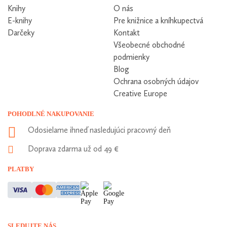
Knihy
O nás
E-knihy
Pre knižnice a kníhkupectvá
Darčeky
Kontakt
Všeobecné obchodné
podmienky
Blog
Ochrana osobných údajov
Creative Europe
POHODLNÉ NAKUPOVANIE
Odosielame ihneď nasledujúci pracovný deň
Doprava zdarma už od 49 €
Vážime si vaše súkromie
PLATBY
Táto stránka používa cookies, aby vám ponúkla skvelý zážitok z
prehliadania. Všetky dôležité informácie nájdete na stránke
Cookies. Nevyhnuté cookies sú automaticky zapnuté. Ak súhlasíte
s prijatím všetkých cookies, ktoré sa nachádzajú na tomto webe,
môžete to potvrdiť tlačidlom “Súhlasím a pokračovať", ak chcete
SLEDUJTE NÁS