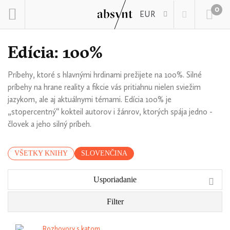
0
EUR
Edícia: 100%
Príbehy, ktoré s hlavnými hrdinami prežijete na 100%. Silné
príbehy na hrane reality a fikcie vás pritiahnu nielen sviežim
jazykom, ale aj aktuálnymi témami. Edícia 100% je
„stopercentný“ kokteil autorov i žánrov, ktorých spája jedno -
človek a jeho silný príbeh.
VŠETKY KNIHY
SLOVENČINA
Usporiadanie
Filter