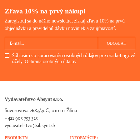
Zľava 10% na prvý nákup!
Zaregistruj sa do nášho newslettra, získaj zľavu 10% na prvú
objednávku a pravidelnú dávku noviniek a zaujímavostí.
ODOSLAŤ
Súhlasím so spracovaním osobných údajov pre marketingové
účely.
Ochrana osobných údajov
Vydavateľstvo Absynt s.r.o.
Suvorovova 2683/30C, 010 01 Žilina
+421 905 793 325
vydavatelstvo@absynt.sk
PRODUKTY:
INFORMÁCIE: