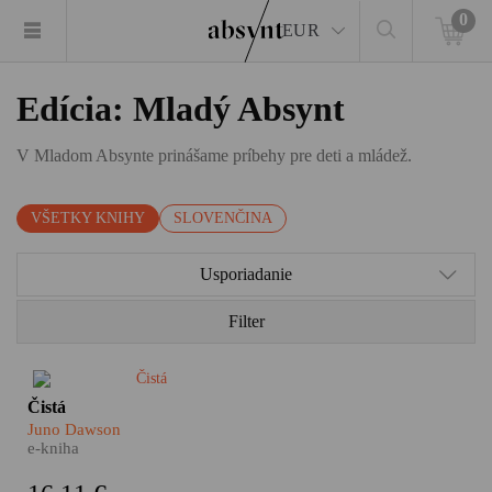
0
EUR
Edícia: Mladý Absynt
V Mladom Absynte prinášame príbehy pre deti a mládež.
VŠETKY KNIHY
SLOVENČINA
Usporiadanie
Filter
Lexi Volkov je nechutne
Čistá
bohatá. Je dedičkou veľkého
Juno Dawson
hotelového impéria a nikdy sa
e-kniha
o nič nemusela starať. Jedného
dňa sa však polomŕtva prebudí