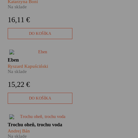
Katarzyna Boni
komunitě, která všechno sdílí.
Na sklade
Katarzyna Boni se rozhodla na
vlastní kůži zjistit, jak se v
16,11 €
indickém utopickém městě
Auroville po padesáti letech od
jeho založení žije.
DO KOŠÍKA
Vďaka Kapuścińského knihe
Eben
Eben pochopíme, akú hodnotu
Ryszard Kapuściński
má v Afrike hrsť ryže, hlt vody,
Na sklade
prievan a kúsok tieňa tam, kde
človek musí denno-denne
15,22 €
bojovať o holý život.
DO KOŠÍKA
Balkán, jeho krajiny i dejiny sú
Trochu oheň, trochu voda
fascinujúce. Niekedy sa nám
Andrej Bán
zdajú celkom blízke, inokedy je
Na sklade