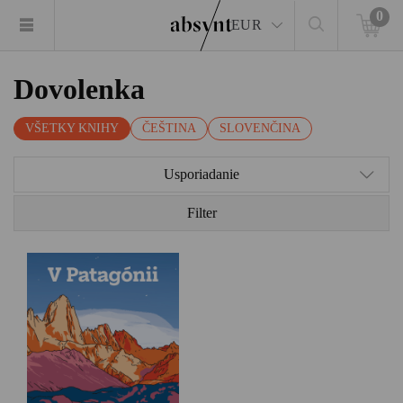
0
EUR
Dovolenka
VŠETKY KNIHY
ČEŠTINA
SLOVENČINA
Usporiadanie
Filter
​Tam, kde končia všetky
cesty, začína sa krajina
legiend ležiaca na hranici
reality a sna. Legendárny
britský spisovateľ Bruce
Chatwin sa vydáva na
dobrodružnú púť do srdca
Patagónie – zeme mýtov,