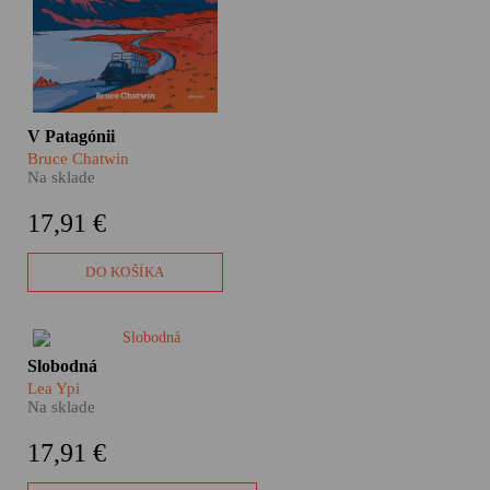
vyhnancov, zázrakov
prírody a ľudí, ktorí sa
sem utiahli pred zvyškom
sveta. Výsledkom je kniha
V Patagónii, jeden z
najpopulárnejších
cestopisov všetkých čias.
V Patagónii
Bruce Chatwin
Na sklade
17,91 €
DO KOŠÍKA
Čo je to sloboda? Ľahká
Slobodná
otázka, však? Ale odpoveď
Lea Ypi
taká jednoduchá nie je. Lea Ypi
Na sklade
sa ju rozhodla pohľadať vo
svojom detstve a dospievaní,
17,91 €
keď sa v jej rodnom Albánsku
rúcal totalitný režim a krajina sa