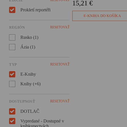
EDÍCIE
15,21 €
reportérka Åsne Seierstad.
Nenapsala knihu o boji s
Prokletí reportéři
terorismem, ale o jedné
E-KNIHA DO KOŠÍKA
afghánské rodině.
REGIÓN
RESETOVAŤ
Rusko (1)
Ázia (1)
TYP
RESETOVAŤ
E-Knihy
Knihy (+6)
DOSTUPNOSŤ
RESETOVAŤ
DOTLAČ
Vypredané - Dostupné v
kníhkupectvách