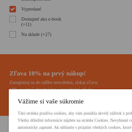
Vypredané
Dostupné ako e-book
(+11)
Na sklade (+27)
Zľava 10% na prvý nákup!
Zaregistruj sa do nášho newslettra, získaj zľavu
10% na prvú objednávku a pravidelnú dávku
noviniek a zaujímavostí.
Vážime si vaše súkromie
Táto stránka používa cookies, aby vám ponúkla skvelý zážitok z preh
Všetky dôležité informácie nájdete na stránke Cookies. Nevyhnuté c
automaticky zapnuté. Ak súhlasíte s prijatím všetkých cookies, ktoré