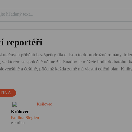
í reportéři
 skutečných příběhů bez špetky fikce. Jsou to dobrodružné romány, trilery
tě, ve kterém se společně učíme žít. Snadno je můžete hodit do batohu, 
venštině a češtině, přičemž každá země má vlastní ediční plán. Knihy z
TINA
Make Královec Czech Again!
Královec
Co ale doopravdy víme o
Paulina Siegień
dějinách Kaliningradu?
e-kniha
Donedávna to byl jen kus
á
Ruska mezi Polskem a Litvou,