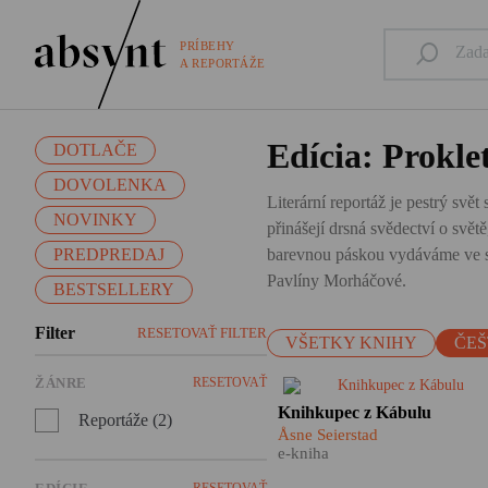
PRÍBEHY
A REPORTÁŽE
Edícia: Proklet
DOTLAČE
DOVOLENKA
Literární reportáž je pestrý svět
NOVINKY
přinášejí drsná svědectví o svě
PREDPREDAJ
barevnou páskou vydáváme ve slo
Pavlíny Morháčové.
BESTSELLERY
Filter
RESETOVAŤ FILTER
VŠETKY KNIHY
ČEŠ
ŽÁNRE
RESETOVAŤ
​11. září 2001 – tohle datum
Knihkupec z Kábulu
Reportáže (2)
změnilo náš pohled na
Åsne Seierstad
Afghánistán. Krátce po
e-kniha
americké vojenské odvetě
přijela do Kábulu také válečn
RESETOVAŤ