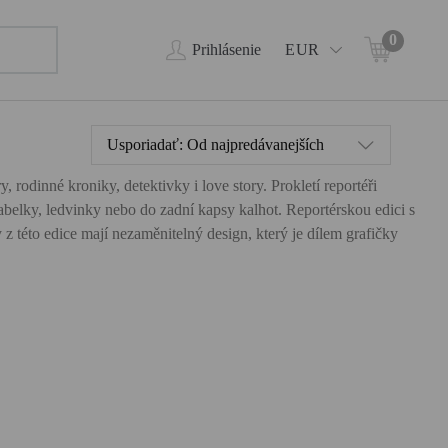
0
Prihlásenie
EUR
Usporiadať:
Od najpredávanejších
, rodinné kroniky, detektivky i love story. Prokletí reportéři
kabelky, ledvinky nebo do zadní kapsy kalhot. Reportérskou edici s
 této edice mají nezaměnitelný design, který je dílem grafičky