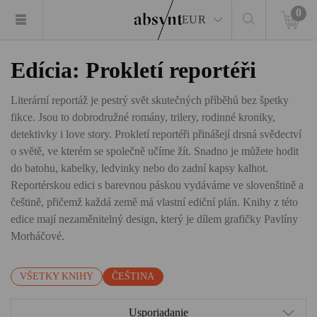
0
EUR
Edícia: Prokletí reportéři
Literární reportáž je pestrý svět skutečných příběhů bez špetky
fikce. Jsou to dobrodružné romány, trilery, rodinné kroniky,
detektivky i love story. Prokletí reportéři přinášejí drsná svědectví
o světě, ve kterém se společně učíme žít. Snadno je můžete hodit
do batohu, kabelky, ledvinky nebo do zadní kapsy kalhot.
Reportérskou edici s barevnou páskou vydáváme ve slovenštině a
češtině, přičemž každá země má vlastní ediční plán. Knihy z této
edice mají nezaměnitelný design, který je dílem grafičky Pavlíny
Morháčové.
VŠETKY KNIHY
ČEŠTINA
Usporiadanie