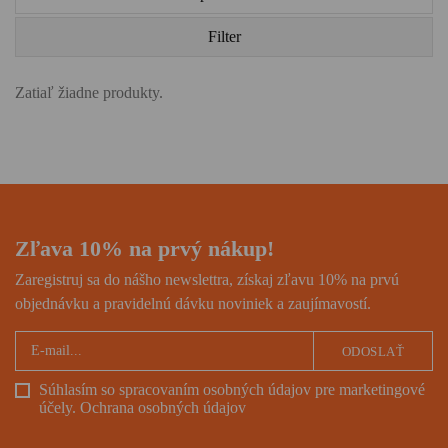
Filter
Zatiaľ žiadne produkty.
Zľava 10% na prvý nákup!
Zaregistruj sa do nášho newslettra, získaj zľavu 10% na prvú
objednávku a pravidelnú dávku noviniek a zaujímavostí.
ODOSLAŤ
Súhlasím so spracovaním osobných údajov pre marketingové
účely.
Ochrana osobných údajov