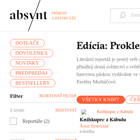
PRÍBEHY
A REPORTÁŽE
Edícia: Prokle
DOTLAČE
DOVOLENKA
Literární reportáž je pestrý svět
NOVINKY
přinášejí drsná svědectví o svě
PREDPREDAJ
barevnou páskou vydáváme ve slo
Pavlíny Morháčové.
BESTSELLERY
Filter
RESETOVAŤ FILTER
VŠETKY KNIHY
ČEŠ
ŽÁNRE
RESETOVAŤ
​11. září 2001 – tohle datum
Knihkupec z Kábulu
Reportáže (2)
změnilo náš pohled na
Åsne Seierstad
Afghánistán. Krátce po
e-kniha
americké vojenské odvetě