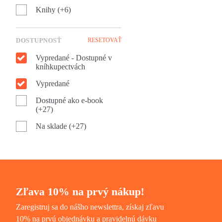
Knihy (+6)
DOSTUPNOSŤ
RESETOVAŤ
Vypredané - Dostupné v
kníhkupectvách
Vypredané
Dostupné ako e-book
(+27)
Na sklade (+27)
Zľava 10% na prvý nákup!
Zaregistruj sa do nášho newslettra, získaj zľavu
10% na prvú objednávku a pravidelnú dávku