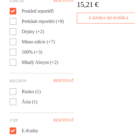
přijela do Kábulu také válečn
EDÍCIE
RESETOVAŤ
15,21 €
reportérka Åsne Seierstad.
Prokletí reportéři
Nenapsala knihu o boji s
terorismem, ale o jedné
E-KNIHA DO KOŠÍKA
Prekliati reportéri (+8)
afghánské rodině.
Dejiny (+2)
Mimo edície (+7)
100% (+3)
Mladý Absynt (+2)
REGIÓN
RESETOVAŤ
Rusko (1)
Ázia (1)
TYP
RESETOVAŤ
E-Knihy