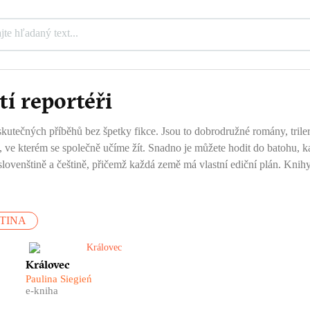
tí reportéři
 skutečných příběhů bez špetky fikce. Jsou to dobrodružné romány, trilery
tě, ve kterém se společně učíme žít. Snadno je můžete hodit do batohu, 
venštině a češtině, přičemž každá země má vlastní ediční plán. Knihy z
TINA
Make Královec Czech Again!
Královec
Co ale doopravdy víme o
Paulina Siegień
dějinách Kaliningradu?
e-kniha
Donedávna to byl jen kus