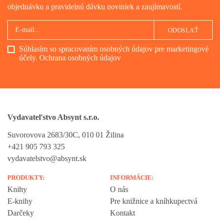
objednávku a pravidelnú dávku noviniek a zaujímavostí.
ODOSLAŤ
Súhlasím so spracovaním osobných údajov pre marketingové
účely.
Ochrana osobných údajov
Vydavateľstvo Absynt s.r.o.
Suvorovova 2683/30C, 010 01 Žilina
+421 905 793 325
vydavatelstvo@absynt.sk
PRODUKTY:
INFORMÁCIE:
Knihy
O nás
E-knihy
Pre knižnice a kníhkupectvá
Darčeky
Kontakt