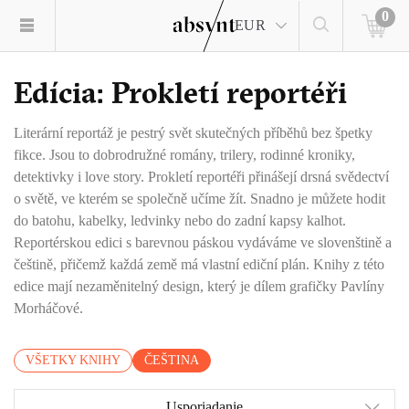
0
EUR
Edícia: Prokletí reportéři
Literární reportáž je pestrý svět skutečných příběhů bez špetky
fikce. Jsou to dobrodružné romány, trilery, rodinné kroniky,
detektivky i love story. Prokletí reportéři přinášejí drsná svědectví
o světě, ve kterém se společně učíme žít. Snadno je můžete hodit
do batohu, kabelky, ledvinky nebo do zadní kapsy kalhot.
Reportérskou edici s barevnou páskou vydáváme ve slovenštině a
češtině, přičemž každá země má vlastní ediční plán. Knihy z této
edice mají nezaměnitelný design, který je dílem grafičky Pavlíny
Morháčové.
VŠETKY KNIHY
ČEŠTINA
Usporiadanie