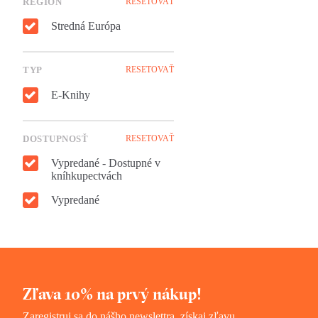
REGIÓN
RESETOVAŤ
Stredná Európa
TYP
RESETOVAŤ
E-Knihy
DOSTUPNOSŤ
RESETOVAŤ
Vypredané - Dostupné v
kníhkupectvách
Vypredané
Zľava 10% na prvý nákup!
Zaregistruj sa do nášho newslettra, získaj zľavu