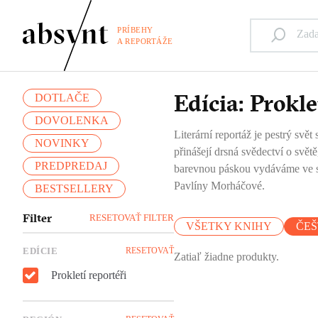
PRÍBEHY
A REPORTÁŽE
Edícia: Prokle
DOTLAČE
DOVOLENKA
Literární reportáž je pestrý svět
NOVINKY
přinášejí drsná svědectví o svě
PREDPREDAJ
barevnou páskou vydáváme ve slo
Pavlíny Morháčové.
BESTSELLERY
Filter
RESETOVAŤ FILTER
VŠETKY KNIHY
ČEŠ
EDÍCIE
RESETOVAŤ
Zatiaľ žiadne produkty.
Prokletí reportéři