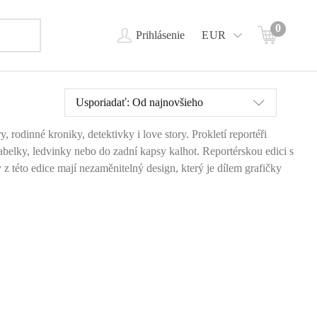
0
Prihlásenie
EUR
Usporiadať:
Od najnovšieho
, rodinné kroniky, detektivky i love story. Prokletí reportéři
kabelky, ledvinky nebo do zadní kapsy kalhot. Reportérskou edici s
 této edice mají nezaměnitelný design, který je dílem grafičky