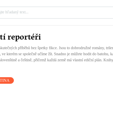
tí reportéři
 skutečných příběhů bez špetky fikce. Jsou to dobrodružné romány, trilery
tě, ve kterém se společně učíme žít. Snadno je můžete hodit do batohu, 
venštině a češtině, přičemž každá země má vlastní ediční plán. Knihy z
TINA