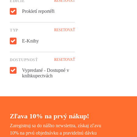
EDÍCIE
RESETOVAŤ
Prokletí reportéři
TYP
RESETOVAŤ
E-Knihy
DOSTUPNOSŤ
RESETOVAŤ
Vypredané - Dostupné v
kníhkupectvách
Zľava 10% na prvý nákup!
Zaregistruj sa do nášho newslettra, získaj zľavu
10% na prvú objednávku a pravidelnú dávku