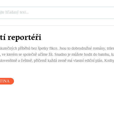
tí reportéři
 skutečných příběhů bez špetky fikce. Jsou to dobrodružné romány, trilery
tě, ve kterém se společně učíme žít. Snadno je můžete hodit do batohu, 
venštině a češtině, přičemž každá země má vlastní ediční plán. Knihy z
TINA