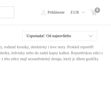
0
Prihlásenie
EUR
Usporiadať:
Od najnovšieho
, rodinné kroniky, detektivky i love story. Prokletí reportéři
kabelky, ledvinky nebo do zadní kapsy kalhot. Reportérskou edici s
 této edice mají nezaměnitelný design, který je dílem grafičky