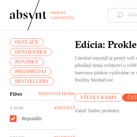
PRÍBEHY
A REPORTÁŽE
Edícia: Prokle
DOTLAČE
DOVOLENKA
Literární reportáž je pestrý svět
NOVINKY
přinášejí drsná svědectví o svě
PREDPREDAJ
barevnou páskou vydáváme ve slo
Pavlíny Morháčové.
BESTSELLERY
Filter
RESETOVAŤ FILTER
VŠETKY KNIHY
ČEŠ
ŽÁNRE
RESETOVAŤ
Zatiaľ žiadne produkty.
Reportáže