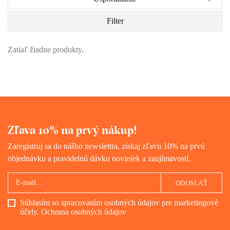
Filter
Zatiaľ žiadne produkty.
Zľava 10% na prvý nákup!
Zaregistruj sa do nášho newslettra, získaj zľavu 10% na prvú
objednávku a pravidelnú dávku noviniek a zaujímavostí.
ODOSLAŤ
Súhlasím so spracovaním osobných údajov pre marketingové
účely.
Ochrana osobných údajov