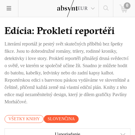
0
EUR
Edícia: Prokletí reportéři
Literární reportáž je pestrý svět skutečných příběhů bez špetky
fikce. Jsou to dobrodružné romány, trilery, rodinné kroniky,
detektivky i love story. Prokletí reportéři přinášejí drsná svědectví
o světě, ve kterém se společně učíme žít. Snadno je můžete hodit
do batohu, kabelky, ledvinky nebo do zadní kapsy kalhot.
Reportérskou edici s barevnou páskou vydáváme ve slovenštině a
češtině, přičemž každá země má vlastní ediční plán. Knihy z této
edice mají nezaměnitelný design, který je dílem grafičky Pavlíny
Morháčové.
VŠETKY KNIHY
SLOVENČINA
Usporiadanie